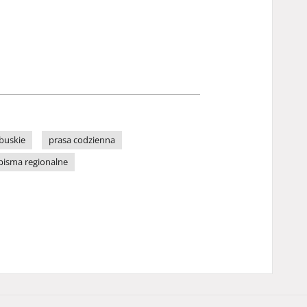
buskie
prasa codzienna
pisma regionalne