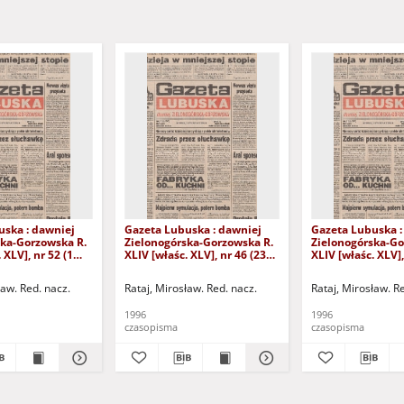
uska : dawniej
Gazeta Lubuska : dawniej
Gazeta Lubuska :
ska-Gorzowska R.
Zielonogórska-Gorzowska R.
Zielonogórska-Go
 XLV], nr 52 (1
XLIV [właśc. XLV], nr 46 (23
XLIV [właśc. XLV],
. - Wyd. 1
lutego 1996). - Wyd. 1
lutego 1996). - W
ław. Red. nacz.
Rataj, Mirosław. Red. nacz.
Rataj, Mirosław. R
1996
1996
czasopisma
czasopisma