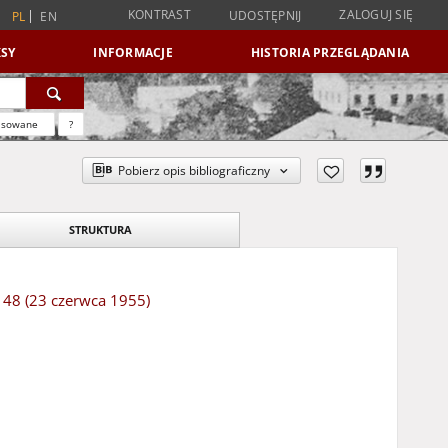
KONTRAST
ZALOGUJ SIĘ
UDOSTĘPNIJ
PL
EN
SY
INFORMACJE
HISTORIA PRZEGLĄDANIA
nsowane
?
Pobierz opis bibliograficzny
STRUKTURA
 148 (23 czerwca 1955)