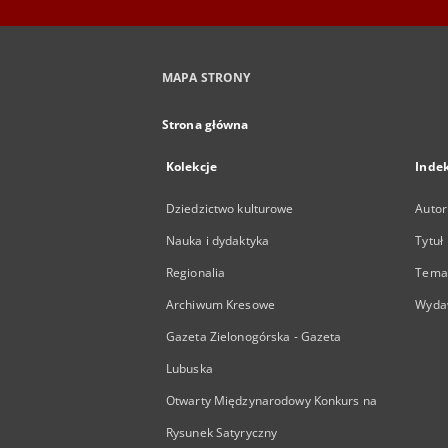
MAPA STRONY
Strona główna
Kolekcje
Inde
Dziedzictwo kulturowe
Autor
Nauka i dydaktyka
Tytuł
Regionalia
Temat
Archiwum Kresowe
Wyda
Gazeta Zielonogórska - Gazeta
Lubuska
Otwarty Międzynarodowy Konkurs na
Rysunek Satyryczny