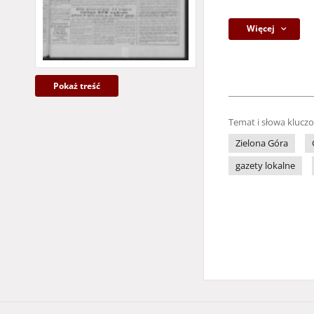
Więcej
Pokaż treść
Temat i słowa klucz
Zielona Góra
gazety lokalne