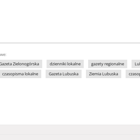
owe:
Gazeta Zielonogórska
dzienniki lokalne
gazety regionalne
Lu
czasopisma lokalne
Gazeta Lubuska
Ziemia Lubuska
czaso