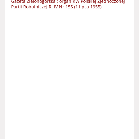
Gazeta Zielonogórska : organ KW Polskiej Zjednoczonej
Partii Robotniczej R. IV Nr 155 (1 lipca 1955)