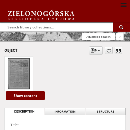
Advanced search
?
OBJECT
Show content
DESCRIPTION
INFORMATION
STRUCTURE
Title: