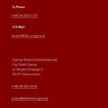
Phone
(+48) 68 328 21 55
E-Mail
kontakt@zbc.uz.zgora.pl
Cyprian Norwid Voivodeship and
City Public Library
al. Wojska Polskiego 9
65-077 Zielona Góra
(+48) 68 453 26 06
p.karp@biblioteka.zgora.pl