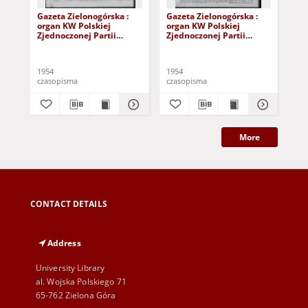
Gazeta Zielonogórska :
Gazeta Zielonogórska :
Gaz
organ KW Polskiej
organ KW Polskiej
org
Zjednoczonej Partii
Zjednoczonej Partii
Zje
Robotniczej R. III Nr 44
Robotniczej R. III Nr 217
Rob
(20/21 lutego 1954)
(11/12 września 1954)
(4/
1954
1954
195
czasopisma
czasopisma
cza
More
CONTACT DETAILS
Address
University Library
al. Wojska Polskiego 71
65-762 Zielona Góra