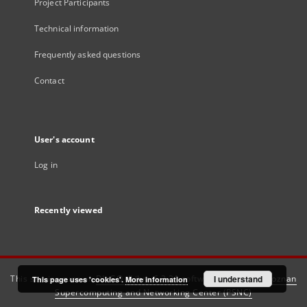
Project Participants
Technical information
Frequently asked questions
Contact
User's account
Log in
Recently viewed
This service runs on
DInGO dLibra 6.3.21
software created by
I understand
Poznan
This page uses 'cookies'.
More information
Supercomputing and Networking Center (PSNC)