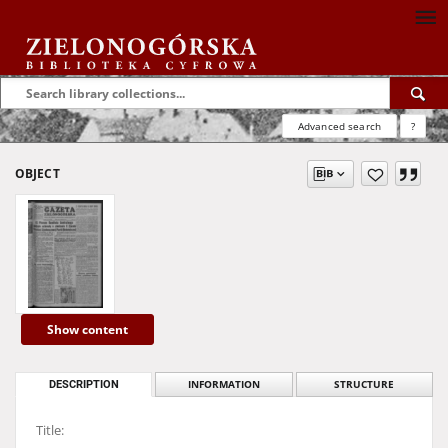
Advanced search
?
OBJECT
Show content
DESCRIPTION
INFORMATION
STRUCTURE
Title: