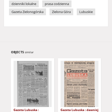
dzienniki lokalne
prasa codzienna
Gazeta Zielonogórska
Zielona Góra
Lubuskie
OBJECTS
similar
Gazeta Lubuska :
Gazeta Lubuska : dawniej
Gaz