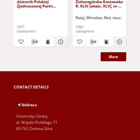
dziennik Polskiej
Zielonogórska-Gorzowska
Zi
Zjednoczonej Partii
R. XLIV [właśc. XLV], nr 52
R. 
Robotniczej : Zielona
(1 marca 1996). - Wyd. 1
(23
Góra - Gorzów R. XXVI Nr
Rataj, Mirosław. Red. nacz.
Rat
43 (23 lutego 1977). -
Wyd. A
1977
1996
199
czasopismo
czasopisma
cza
More
CONTACT DETAILS
Address
University Library
al. Wojska Polskiego 71
65-762 Zielona Góra