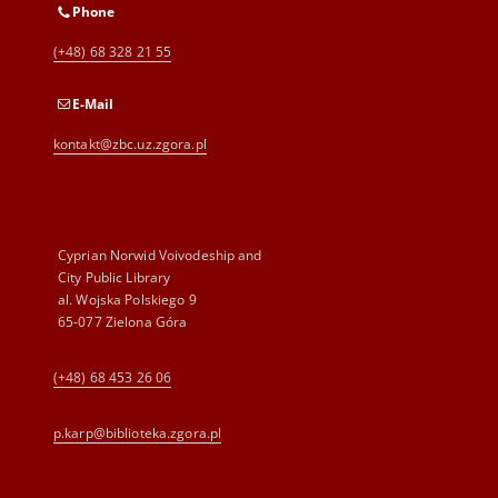
Phone
(+48) 68 328 21 55
E-Mail
kontakt@zbc.uz.zgora.pl
Cyprian Norwid Voivodeship and
City Public Library
al. Wojska Polskiego 9
65-077 Zielona Góra
(+48) 68 453 26 06
p.karp@biblioteka.zgora.pl