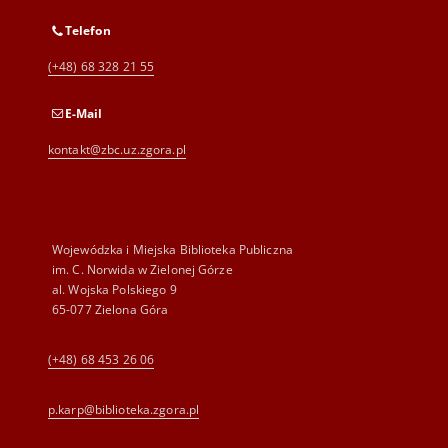
Telefon
(+48) 68 328 21 55
E-Mail
kontakt@zbc.uz.zgora.pl
Wojewódzka i Miejska Biblioteka Publiczna
im. C. Norwida w Zielonej Górze
al. Wojska Polskiego 9
65-077 Zielona Góra
(+48) 68 453 26 06
p.karp@biblioteka.zgora.pl