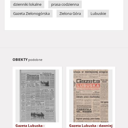
dzienniki lokalne
prasa codzienna
Gazeta Zielonogórska
Zielona Góra
Lubuskie
OBIEKTY
podobne
Gazeta Lubuska :
Gazeta Lubuska : dawniej
Gaz