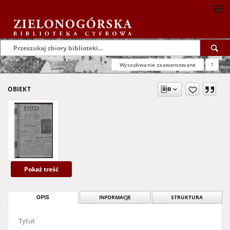
Wyszukiwanie zaawansowane
?
OBIEKT
Pokaż treść
OPIS
INFORMACJE
STRUKTURA
Tytuł: