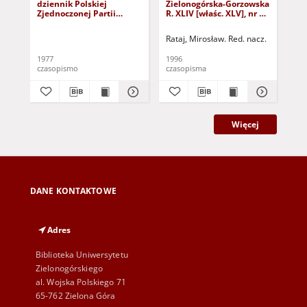
dziennik Polskiej
Zielonogórska-Gorzowska
Zi
Zjednoczonej Partii
R. XLIV [właśc. XLV], nr 52
R. 
Robotniczej : Zielona
(1 marca 1996). - Wyd. 1
(23
Góra - Gorzów R. XXVI Nr
Rataj, Mirosław. Red. nacz.
Rat
43 (23 lutego 1977). -
Wyd. A
1977
1996
199
czasopismo
czasopisma
cza
Więcej
DANE KONTAKTOWE
Adres
Biblioteka Uniwersytetu
Zielonogórskiego
al. Wojska Polskiego 71
65-762 Zielona Góra