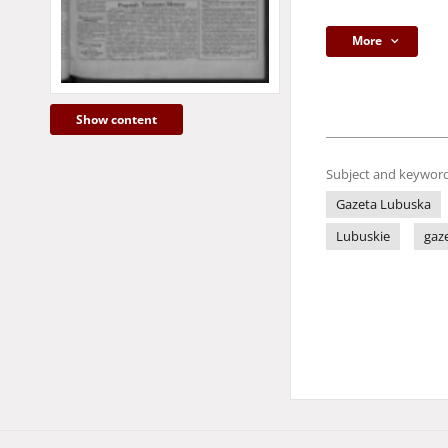
More
Show content
Subject and keyword
Gazeta Lubuska
Lubuskie
gaz