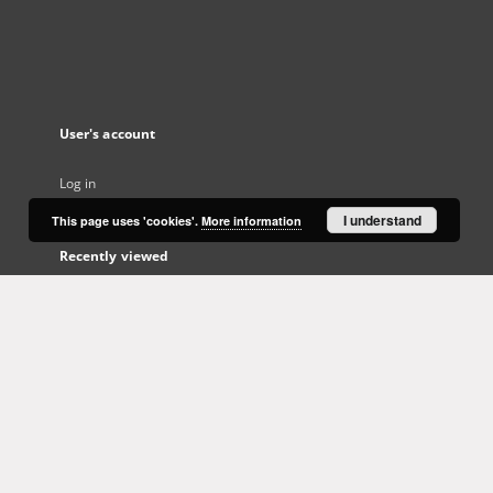
User's account
Log in
I understand
This page uses 'cookies'.
More information
Recently viewed