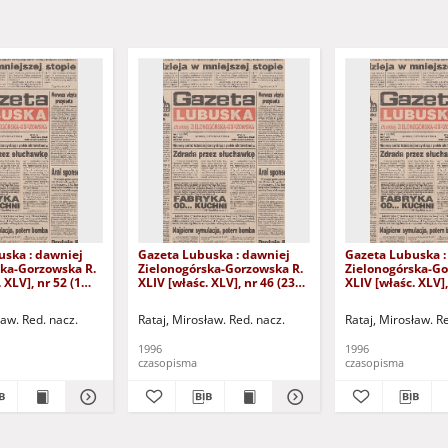
uska : dawniej
Gazeta Lubuska : dawniej
Gazeta Lubuska :
ska-Gorzowska R.
Zielonogórska-Gorzowska R.
Zielonogórska-Go
 XLV], nr 52 (1
XLIV [właśc. XLV], nr 46 (23
XLIV [właśc. XLV],
. - Wyd. 1
lutego 1996). - Wyd. 1
lutego 1996). - W
ław. Red. nacz.
Rataj, Mirosław. Red. nacz.
Rataj, Mirosław. R
1996
1996
czasopisma
czasopisma