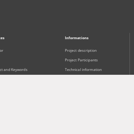
xes
Informations
or
Project description
Project Participants
ct and Keywords
Technical information
sher
Frequently asked questions
Contact