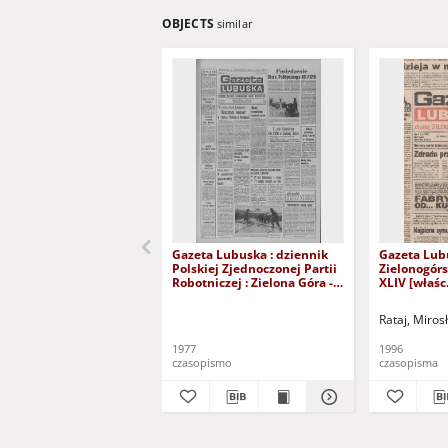
OBJECTS
similar
Gazeta Lubuska : dziennik
Gazeta Lub
Polskiej Zjednoczonej Partii
Zielonogór
Robotniczej : Zielona Góra -
XLIV [właśc.
Gorzów R. XXVI Nr 43 (23
marca 1996)
lutego 1977). - Wyd. A
Rataj, Miros
1977
1996
czasopismo
czasopisma