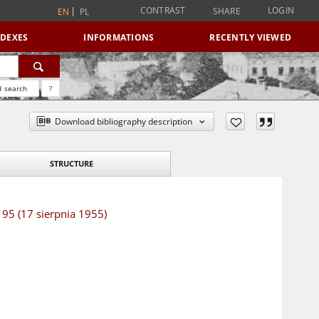
CONTRAST
LOGIN
SHARE
EN
PL
NDEXES
INFORMATIONS
RECENTLY VIEWED
 search
?
Download bibliography description
STRUCTURE
195 (17 sierpnia 1955)