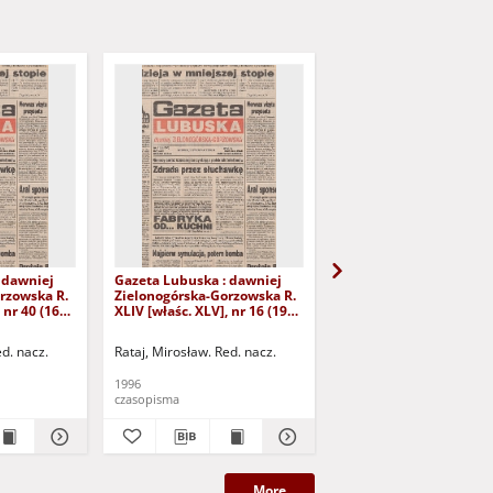
 dawniej
Gazeta Lubuska : dawniej
Gazeta Lubuska : dawn
rzowska R.
Zielonogórska-Gorzowska R.
Zielonogórska-Gorzows
 nr 40 (16
XLIV [właśc. XLV], nr 16 (19
XLI [właśc. XLII], nr 281
yd. 1
stycznia 1996). - Wyd. 1
grudnia 1993). - Wyd 1
ed. nacz.
Rataj, Mirosław. Red. nacz.
Rataj, Mirosław. Red. nac
1996
1993
czasopisma
czasopisma
More