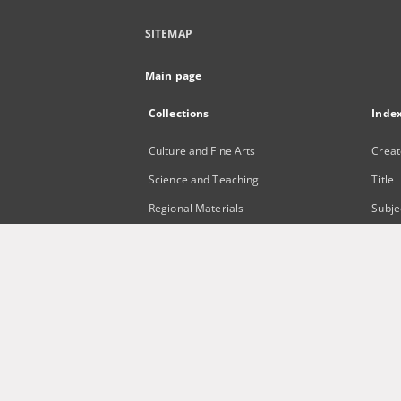
SITEMAP
Main page
Collections
Inde
Culture and Fine Arts
Creat
Science and Teaching
Title
Regional Materials
Subje
Border Archive
Publi
Gazeta Zielonogórska - Gazeta
Lubuska
International Open Cartoon Contest
Digital Library Zielona Gora for the
Blind