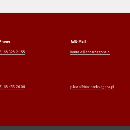
Phone
E-Mail
8) 68 328 21 55
kontakt@zbc.uz.zgora.pl
8) 68 453 26 06
p.karp@biblioteka.zgora.pl