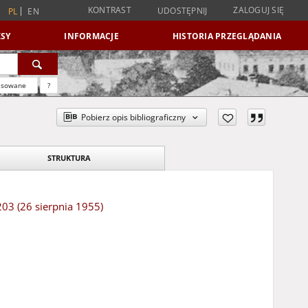
KONTRAST
ZALOGUJ SIĘ
UDOSTĘPNIJ
PL
EN
SY
INFORMACJE
HISTORIA PRZEGLĄDANIA
nsowane
?
Pobierz opis bibliograficzny
STRUKTURA
203 (26 sierpnia 1955)