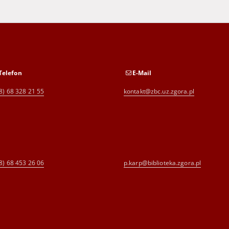
Telefon
E-Mail
8) 68 328 21 55
kontakt@zbc.uz.zgora.pl
8) 68 453 26 06
p.karp@biblioteka.zgora.pl