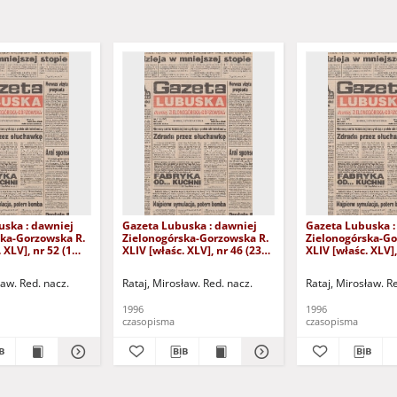
uska : dawniej
Gazeta Lubuska : dawniej
Gazeta Lubuska :
ska-Gorzowska R.
Zielonogórska-Gorzowska R.
Zielonogórska-Go
 XLV], nr 52 (1
XLIV [właśc. XLV], nr 46 (23
XLIV [właśc. XLV],
. - Wyd. 1
lutego 1996). - Wyd. 1
lutego 1996). - W
ław. Red. nacz.
Rataj, Mirosław. Red. nacz.
Rataj, Mirosław. R
1996
1996
czasopisma
czasopisma