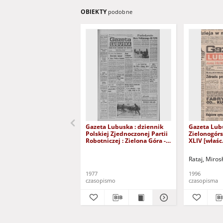
OBIEKTY
podobne
Gazeta Lubuska : dziennik
Gazeta Lub
Polskiej Zjednoczonej Partii
Zielonogór
Robotniczej : Zielona Góra -
XLIV [właśc.
Gorzów R. XXVI Nr 43 (23
marca 1996)
lutego 1977). - Wyd. A
Rataj, Miros
1977
1996
czasopismo
czasopisma