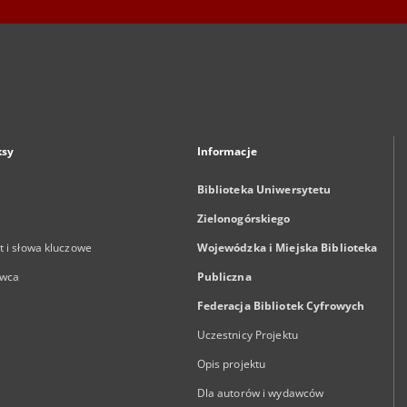
ksy
Informacje
Biblioteka Uniwersytetu
Zielonogórskiego
 i słowa kluczowe
Wojewódzka i Miejska Biblioteka
wca
Publiczna
Federacja Bibliotek Cyfrowych
Uczestnicy Projektu
Opis projektu
Dla autorów i wydawców