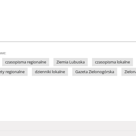
owe:
czasopisma regionalne
Ziemia Lubuska
czasopisma lokalne
ety regionalne
dzienniki lokalne
Gazeta Zielonogórska
Zielon