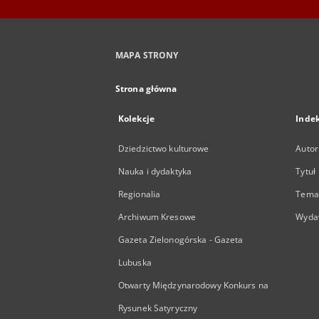
MAPA STRONY
Strona główna
Kolekcje
Inde
Dziedzictwo kulturowe
Autor
Nauka i dydaktyka
Tytuł
Regionalia
Temat
Archiwum Kresowe
Wyda
Gazeta Zielonogórska - Gazeta
Lubuska
Otwarty Międzynarodowy Konkurs na
Rysunek Satyryczny