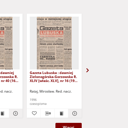
 dawniej
Gazeta Lubuska : dawniej
Gazeta Lubuska : dawn
rzowska R.
Zielonogórska-Gorzowska R.
Zielonogórska-Gorzows
 nr 40 (16
XLIV [właśc. XLV], nr 16 (19
XLI [właśc. XLII], nr 281
yd. 1
stycznia 1996). - Wyd. 1
grudnia 1993). - Wyd 1
ed. nacz.
Rataj, Mirosław. Red. nacz.
Rataj, Mirosław. Red. nac
1996
1993
czasopisma
czasopisma
Więcej