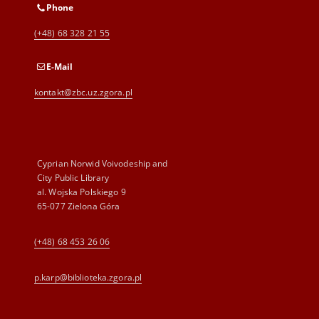
Phone
(+48) 68 328 21 55
E-Mail
kontakt@zbc.uz.zgora.pl
Cyprian Norwid Voivodeship and
City Public Library
al. Wojska Polskiego 9
65-077 Zielona Góra
(+48) 68 453 26 06
p.karp@biblioteka.zgora.pl