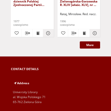
dziennik Polskiej
Zielonogórska-Gorzowska
Zi
Zjednoczonej Partii
R. XLIV [właśc. XLV], nr 52
R. 
Robotniczej : Zielona
(1 marca 1996). - Wyd. 1
(23
Góra - Gorzów R. XXVI Nr
Rataj, Mirosław. Red. nacz.
Rat
43 (23 lutego 1977). -
Wyd. A
1977
1996
199
czasopismo
czasopisma
cza
More
CONTACT DETAILS
Address
University Library
al. Wojska Polskiego 71
65-762 Zielona Góra