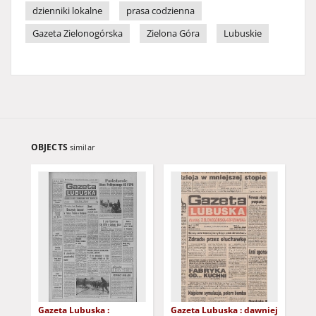
dzienniki lokalne
prasa codzienna
Gazeta Zielonogórska
Zielona Góra
Lubuskie
OBJECTS
similar
Gazeta Lubuska :
Gazeta Lubuska : dawniej
Gaz