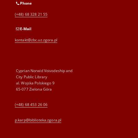
Phone
(+48) 68 328 21 55
E-Mail
kontakt@zbc.uz.zgora.pl
Cyprian Norwid Voivodeship and
City Public Library
al. Wojska Polskiego 9
65-077 Zielona Góra
(+48) 68 453 26 06
p.karp@biblioteka.zgora.pl