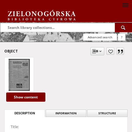
Advanced search
?
OBJECT
Show content
DESCRIPTION
INFORMATION
STRUCTURE
Title: