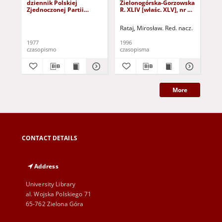
dziennik Polskiej
Zielonogórska-Gorzowska
Zi
Zjednoczonej Partii
R. XLIV [właśc. XLV], nr 52
R. 
Robotniczej : Zielona
(1 marca 1996). - Wyd. 1
(23
Góra - Gorzów R. XXVI Nr
Rataj, Mirosław. Red. nacz.
Rat
43 (23 lutego 1977). -
Wyd. A
1977
1996
199
czasopismo
czasopisma
cza
More
CONTACT DETAILS
Address
University Library
al. Wojska Polskiego 71
65-762 Zielona Góra