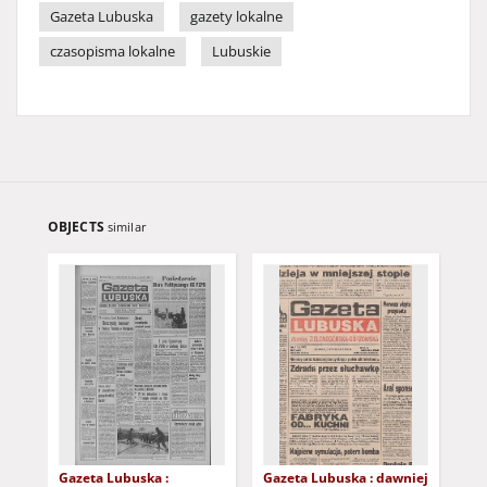
Gazeta Lubuska
gazety lokalne
czasopisma lokalne
Lubuskie
OBJECTS
similar
Gazeta Lubuska :
Gazeta Lubuska : dawniej
Gaz