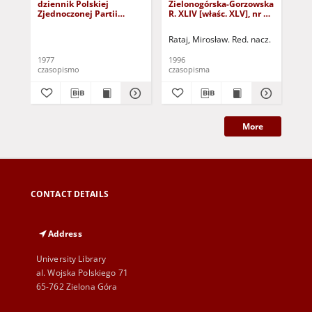
dziennik Polskiej
Zielonogórska-Gorzowska
Zi
Zjednoczonej Partii
R. XLIV [właśc. XLV], nr 52
R. 
Robotniczej : Zielona
(1 marca 1996). - Wyd. 1
(23
Góra - Gorzów R. XXVI Nr
Rataj, Mirosław. Red. nacz.
Rat
43 (23 lutego 1977). -
Wyd. A
1977
1996
199
czasopismo
czasopisma
cza
More
CONTACT DETAILS
Address
University Library
al. Wojska Polskiego 71
65-762 Zielona Góra