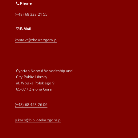
Phone
(+48) 68 328 21 55
E-Mail
kontakt@zbc.uz.zgora.pl
Cyprian Norwid Voivodeship and
City Public Library
al. Wojska Polskiego 9
65-077 Zielona Góra
(+48) 68 453 26 06
p.karp@biblioteka.zgora.pl