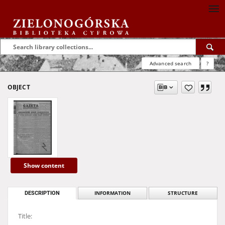
Advanced search
?
OBJECT
Show content
DESCRIPTION
INFORMATION
STRUCTURE
Title: