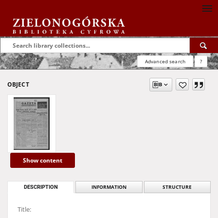
Advanced search
?
OBJECT
Show content
DESCRIPTION
INFORMATION
STRUCTURE
Title: