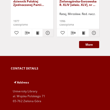
dziennik Polskiej
Zielonogórska-Gorzowska
Zi
Zjednoczonej Partii
R. XLIV [właśc. XLV], nr 52
R. 
Robotniczej : Zielona
(1 marca 1996). - Wyd. 1
(23
Góra - Gorzów R. XXVI Nr
Rataj, Mirosław. Red. nacz.
Rat
43 (23 lutego 1977). -
Wyd. A
1977
1996
199
czasopismo
czasopisma
cza
More
CONTACT DETAILS
Address
University Library
al. Wojska Polskiego 71
65-762 Zielona Góra