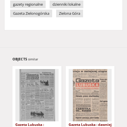
gazety regionalne
dzienniki lokalne
Gazeta Zielonogórska
Zielona Góra
OBJECTS
similar
Gazeta Lubuska :
Gazeta Lubuska : dawniej
Gaz