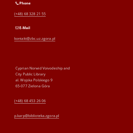
Phone
(+48) 68 328 21 55
E-Mail
kontakt@zbc.uz.zgora.pl
Cyprian Norwid Voivodeship and
City Public Library
al. Wojska Polskiego 9
65-077 Zielona Góra
(+48) 68 453 26 06
p.karp@biblioteka.zgora.pl