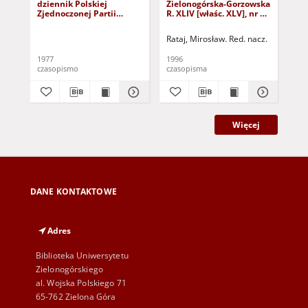
dziennik Polskiej
Zielonogórska-Gorzowska
Zi
Zjednoczonej Partii
R. XLIV [właśc. XLV], nr 52
R. 
Robotniczej : Zielona
(1 marca 1996). - Wyd. 1
(23
Góra - Gorzów R. XXVI Nr
Rataj, Mirosław. Red. nacz.
Rat
43 (23 lutego 1977). -
Wyd. A
1977
1996
199
czasopismo
czasopisma
cza
Więcej
DANE KONTAKTOWE
Adres
Biblioteka Uniwersytetu
Zielonogórskiego
al. Wojska Polskiego 71
65-762 Zielona Góra