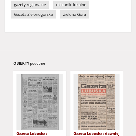
gazety regionalne
dzienniki lokalne
Gazeta Zielonogórska
Zielona Góra
OBIEKTY
podobne
Gazeta Lubuska :
Gazeta Lubuska : dawniej
Gaz