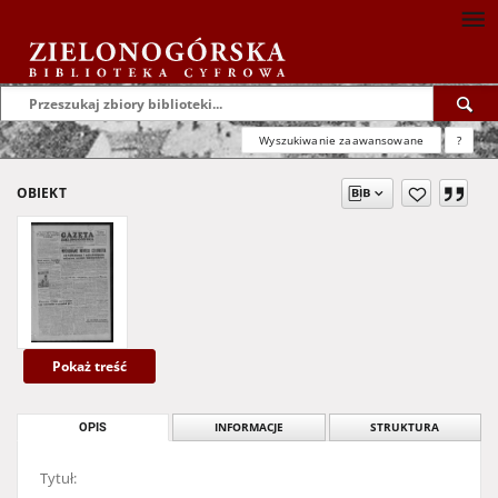
Wyszukiwanie zaawansowane
?
OBIEKT
Pokaż treść
OPIS
INFORMACJE
STRUKTURA
Tytuł: