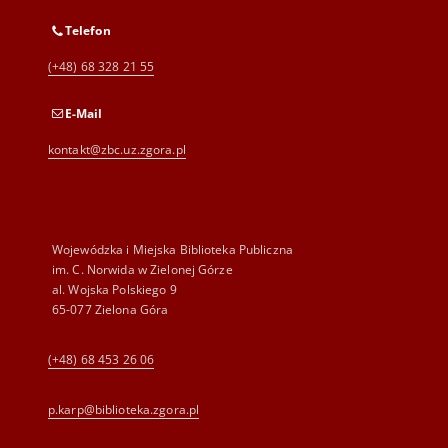
Telefon
(+48) 68 328 21 55
E-Mail
kontakt@zbc.uz.zgora.pl
Wojewódzka i Miejska Biblioteka Publiczna
im. C. Norwida w Zielonej Górze
al. Wojska Polskiego 9
65-077 Zielona Góra
(+48) 68 453 26 06
p.karp@biblioteka.zgora.pl