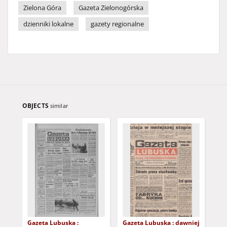
Zielona Góra
Gazeta Zielonogórska
dzienniki lokalne
gazety regionalne
OBJECTS
similar
Gazeta Lubuska :
Gazeta Lubuska : dawniej
Gaz