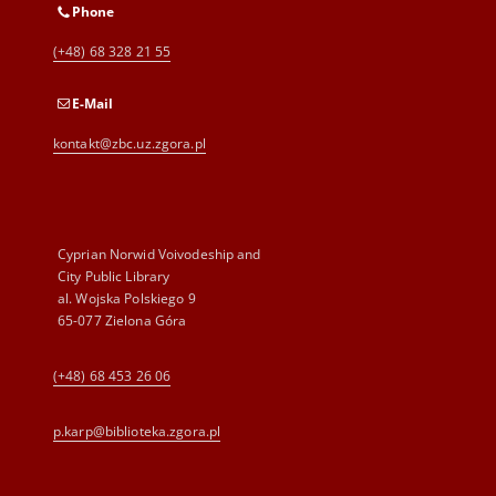
Phone
(+48) 68 328 21 55
E-Mail
kontakt@zbc.uz.zgora.pl
Cyprian Norwid Voivodeship and
City Public Library
al. Wojska Polskiego 9
65-077 Zielona Góra
(+48) 68 453 26 06
p.karp@biblioteka.zgora.pl