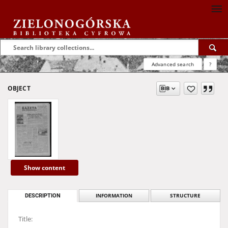
Advanced search
?
OBJECT
Show content
DESCRIPTION
INFORMATION
STRUCTURE
Title: