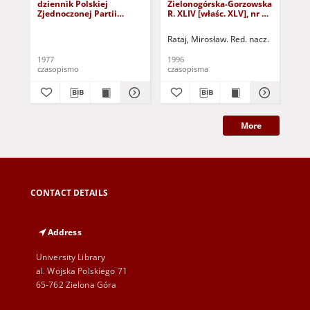
dziennik Polskiej
Zielonogórska-Gorzowska
Zi
Zjednoczonej Partii
R. XLIV [właśc. XLV], nr 52
R. 
Robotniczej : Zielona
(1 marca 1996). - Wyd. 1
(23
Góra - Gorzów R. XXVI Nr
Rataj, Mirosław. Red. nacz.
Rat
43 (23 lutego 1977). -
Wyd. A
1977
1996
199
czasopismo
czasopisma
cza
More
CONTACT DETAILS
Address
University Library
al. Wojska Polskiego 71
65-762 Zielona Góra