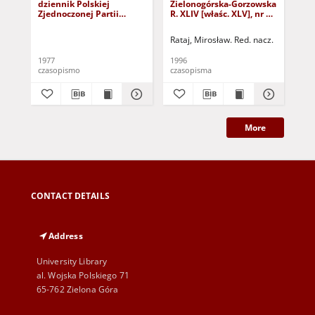
dziennik Polskiej
Zielonogórska-Gorzowska
Zi
Zjednoczonej Partii
R. XLIV [właśc. XLV], nr 52
R. 
Robotniczej : Zielona
(1 marca 1996). - Wyd. 1
(23
Góra - Gorzów R. XXVI Nr
Rataj, Mirosław. Red. nacz.
Rat
43 (23 lutego 1977). -
Wyd. A
1977
1996
199
czasopismo
czasopisma
cza
More
CONTACT DETAILS
Address
University Library
al. Wojska Polskiego 71
65-762 Zielona Góra