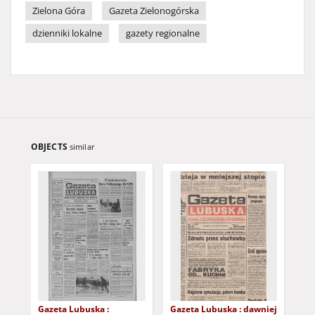
Zielona Góra
Gazeta Zielonogórska
dzienniki lokalne
gazety regionalne
OBJECTS
similar
Gazeta Lubuska :
Gazeta Lubuska : dawniej
Gaz