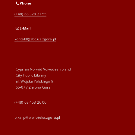
Phone
(+48) 68 328 21 55
E-Mail
kontakt@zbc.uz.zgora.pl
Cyprian Norwid Voivodeship and
City Public Library
al. Wojska Polskiego 9
65-077 Zielona Góra
(+48) 68 453 26 06
p.karp@biblioteka.zgora.pl