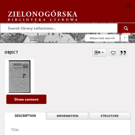
Advanced search
?
OBJECT
Show content
DESCRIPTION
INFORMATION
STRUCTURE
Title: