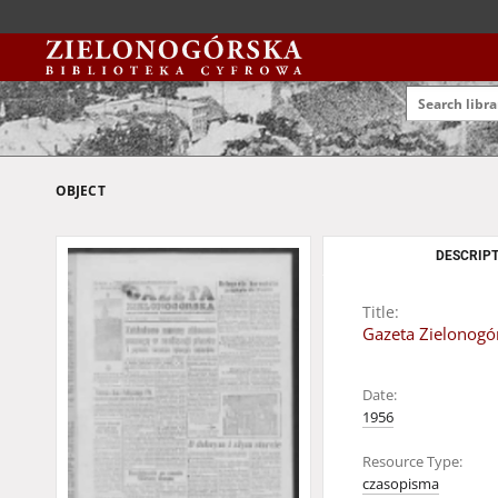
OBJECT
DESCRIPT
Title:
Gazeta Zielonogór
Date:
1956
Resource Type:
czasopisma