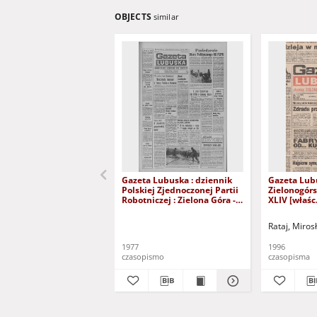
OBJECTS
similar
Gazeta Lubuska : dziennik
Gazeta Lub
Polskiej Zjednoczonej Partii
Zielonogór
Robotniczej : Zielona Góra -
XLIV [właśc.
Gorzów R. XXVI Nr 43 (23
marca 1996)
lutego 1977). - Wyd. A
Rataj, Miros
1977
1996
czasopismo
czasopisma