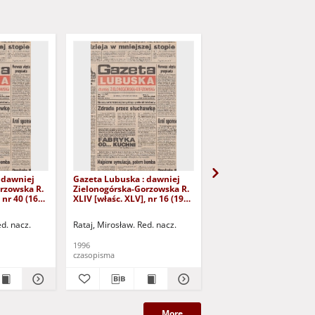
 dawniej
Gazeta Lubuska : dawniej
Gazeta Lubuska : dawn
rzowska R.
Zielonogórska-Gorzowska R.
Zielonogórska-Gorzows
 nr 40 (16
XLIV [właśc. XLV], nr 16 (19
XLI [właśc. XLII], nr 281
yd. 1
stycznia 1996). - Wyd. 1
grudnia 1993). - Wyd 1
ed. nacz.
Rataj, Mirosław. Red. nacz.
Rataj, Mirosław. Red. nac
1996
1993
czasopisma
czasopisma
More