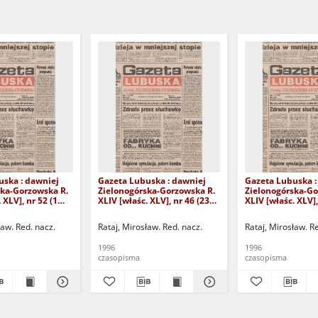
uska : dawniej
Gazeta Lubuska : dawniej
Gazeta Lubuska :
ska-Gorzowska R.
Zielonogórska-Gorzowska R.
Zielonogórska-Go
 XLV], nr 52 (1
XLIV [właśc. XLV], nr 46 (23
XLIV [właśc. XLV],
. - Wyd. 1
lutego 1996). - Wyd. 1
lutego 1996). - W
ław. Red. nacz.
Rataj, Mirosław. Red. nacz.
Rataj, Mirosław. R
1996
1996
czasopisma
czasopisma