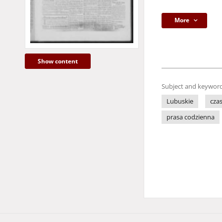
More
Show content
Subject and keyword
Lubuskie
cza
prasa codzienna