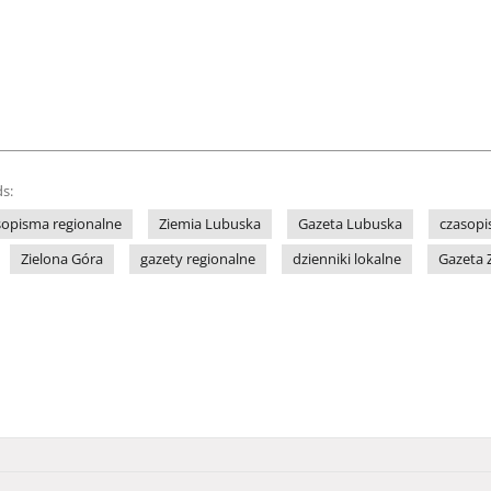
s:
sopisma regionalne
Ziemia Lubuska
Gazeta Lubuska
czasopi
Zielona Góra
gazety regionalne
dzienniki lokalne
Gazeta 