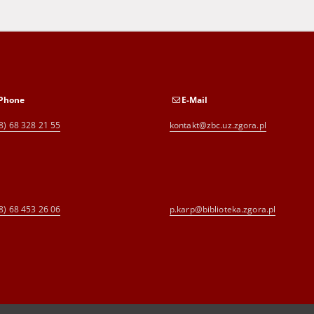
Phone
E-Mail
8) 68 328 21 55
kontakt@zbc.uz.zgora.pl
8) 68 453 26 06
p.karp@biblioteka.zgora.pl