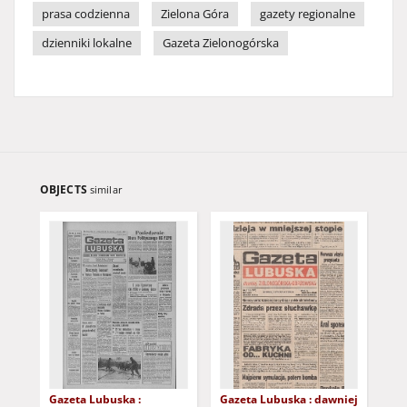
prasa codzienna
Zielona Góra
gazety regionalne
dzienniki lokalne
Gazeta Zielonogórska
OBJECTS
similar
Gazeta Lubuska :
Gazeta Lubuska : dawniej
Gaz