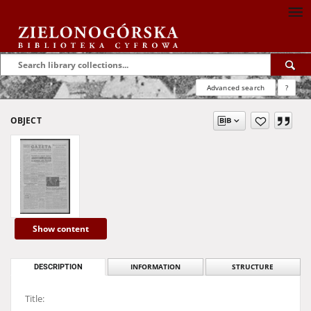
Advanced search
?
OBJECT
Show content
DESCRIPTION
INFORMATION
STRUCTURE
Title: