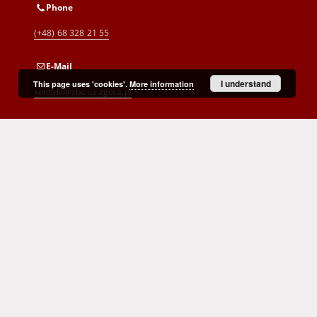
Phone
(+48) 68 328 21 55
E-Mail
I understand
This page uses 'cookies'.
More information
kontakt@zbc.uz.zgora.pl
Cyprian Norwid Voivodeship and
City Public Library
al. Wojska Polskiego 9
65-077 Zielona Góra
(+48) 68 453 26 06
p.karp@biblioteka.zgora.pl