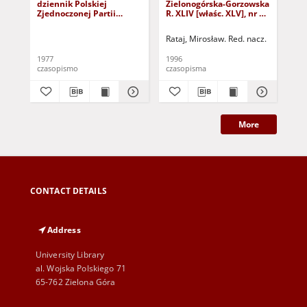
dziennik Polskiej
Zielonogórska-Gorzowska
Zi
Zjednoczonej Partii
R. XLIV [właśc. XLV], nr 52
R. 
Robotniczej : Zielona
(1 marca 1996). - Wyd. 1
(23
Góra - Gorzów R. XXVI Nr
Rataj, Mirosław. Red. nacz.
Rat
43 (23 lutego 1977). -
Wyd. A
1977
1996
199
czasopismo
czasopisma
cza
More
CONTACT DETAILS
Address
University Library
al. Wojska Polskiego 71
65-762 Zielona Góra