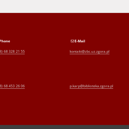
Phone
E-Mail
8) 68 328 21 55
kontakt@zbc.uz.zgora.pl
8) 68 453 26 06
p.karp@biblioteka.zgora.pl