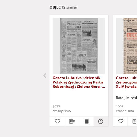
OBJECTS
similar
Gazeta Lubuska : dziennik
Gazeta Lub
Polskiej Zjednoczonej Partii
Zielonogór
Robotniczej : Zielona Góra -
XLIV [właśc.
Gorzów R. XXVI Nr 43 (23
marca 1996)
lutego 1977). - Wyd. A
Rataj, Miros
1977
1996
czasopismo
czasopisma