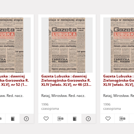
uska : dawniej
Gazeta Lubuska : dawniej
Gazeta Lubuska :
ska-Gorzowska R.
Zielonogórska-Gorzowska R.
Zielonogórska-Go
 XLV], nr 52 (1
XLIV [właśc. XLV], nr 46 (23
XLIV [właśc. XLV],
. - Wyd. 1
lutego 1996). - Wyd. 1
lutego 1996). - W
ław. Red. nacz.
Rataj, Mirosław. Red. nacz.
Rataj, Mirosław. R
1996
1996
czasopisma
czasopisma