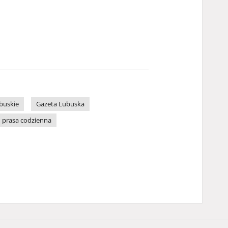
buskie
Gazeta Lubuska
prasa codzienna