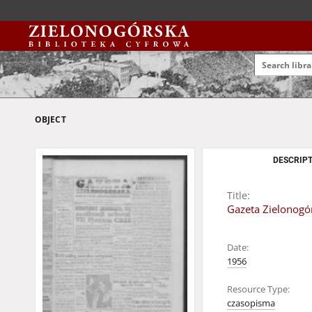
OBJECT
DESCRIPT
Title:
Gazeta Zielonogór
Date:
1956
Resource Type:
czasopisma