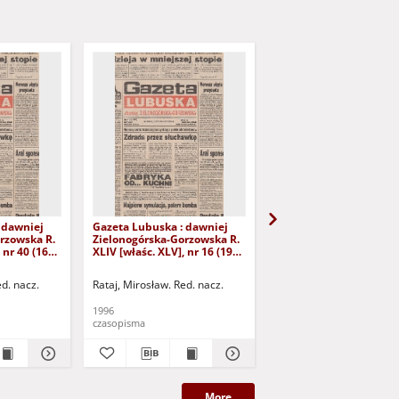
 dawniej
Gazeta Lubuska : dawniej
Gazeta Lubuska : dawn
rzowska R.
Zielonogórska-Gorzowska R.
Zielonogórska-Gorzows
 nr 40 (16
XLIV [właśc. XLV], nr 16 (19
XLI [właśc. XLII], nr 281
yd. 1
stycznia 1996). - Wyd. 1
grudnia 1993). - Wyd 1
ed. nacz.
Rataj, Mirosław. Red. nacz.
Rataj, Mirosław. Red. nac
1996
1993
czasopisma
czasopisma
More