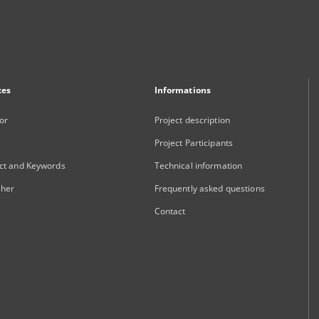
xes
Informations
or
Project description
Project Participants
ct and Keywords
Technical information
sher
Frequently asked questions
Contact