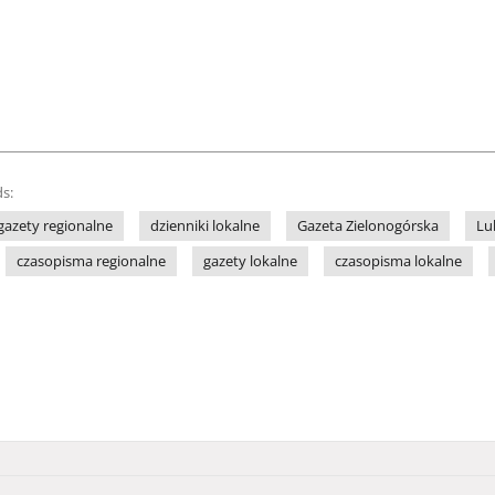
s:
gazety regionalne
dzienniki lokalne
Gazeta Zielonogórska
Lu
czasopisma regionalne
gazety lokalne
czasopisma lokalne