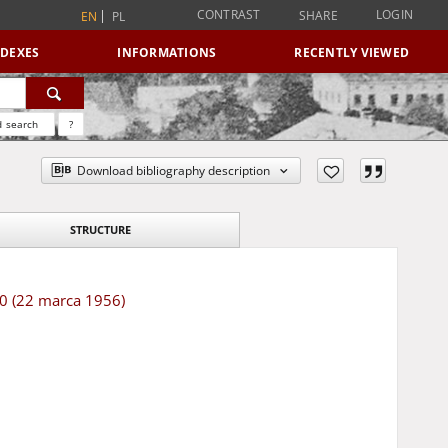
CONTRAST
LOGIN
SHARE
EN
PL
NDEXES
INFORMATIONS
RECENTLY VIEWED
 search
?
Download bibliography description
STRUCTURE
70 (22 marca 1956)