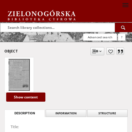
Advanced search
?
OBJECT
Show content
DESCRIPTION
INFORMATION
STRUCTURE
Title: