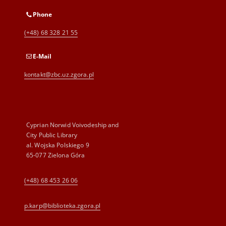
Phone
(+48) 68 328 21 55
E-Mail
kontakt@zbc.uz.zgora.pl
Cyprian Norwid Voivodeship and
City Public Library
al. Wojska Polskiego 9
65-077 Zielona Góra
(+48) 68 453 26 06
p.karp@biblioteka.zgora.pl