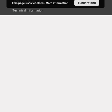
Project Participants
I understand
This page uses 'cookies'.
More information
Technical information
Frequently asked questions
Contact
User's account
Log in
Recently viewed
This service runs on
DInGO dLibra 6.3.21
software created by
Poznan
Supercomputing and Networking Center (PSNC)