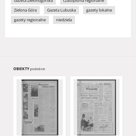
Gazeta Zielonogórska
czasopisma regionalne
Zielona Góra
Gazeta Lubuska
gazety lokalne
gazety regionalne
niedziela
OBIEKTY
podobne