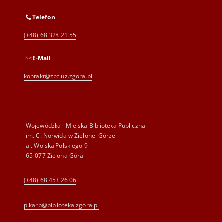
Telefon
(+48) 68 328 21 55
E-Mail
kontakt@zbc.uz.zgora.pl
Wojewódzka i Miejska Biblioteka Publiczna
im. C. Norwida w Zielonej Górze
al. Wojska Polskiego 9
65-077 Zielona Góra
(+48) 68 453 26 06
p.karp@biblioteka.zgora.pl