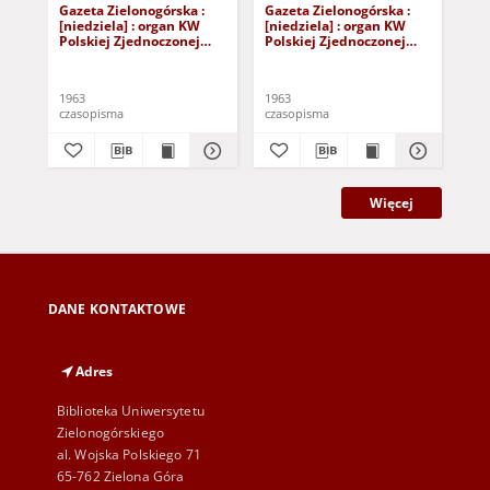
Gazeta Zielonogórska :
Gazeta Zielonogórska :
Gaz
[niedziela] : organ KW
[niedziela] : organ KW
[ni
Polskiej Zjednoczonej
Polskiej Zjednoczonej
Pol
Partii Robotniczej R. XII
Partii Robotniczej R. XII
Par
Nr 40 (16/17 lutego 1963).
Nr 141 (15/16 czerwca
Nr 
- [Wyd. A]
1963). - [Wyd. A]
Wy
1963
1963
196
czasopisma
czasopisma
cza
Więcej
DANE KONTAKTOWE
Adres
Biblioteka Uniwersytetu
Zielonogórskiego
al. Wojska Polskiego 71
65-762 Zielona Góra