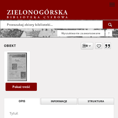
Wyszukiwanie zaawansowane
?
OBIEKT
Pokaż treść
OPIS
INFORMACJE
STRUKTURA
Tytuł: