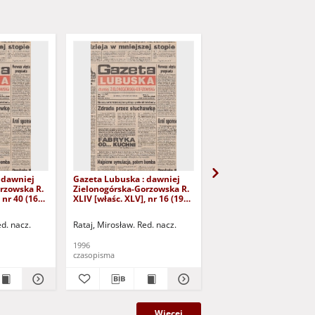
 dawniej
Gazeta Lubuska : dawniej
Gazeta Lubuska : dawn
rzowska R.
Zielonogórska-Gorzowska R.
Zielonogórska-Gorzows
 nr 40 (16
XLIV [właśc. XLV], nr 16 (19
XLI [właśc. XLII], nr 281
yd. 1
stycznia 1996). - Wyd. 1
grudnia 1993). - Wyd 1
ed. nacz.
Rataj, Mirosław. Red. nacz.
Rataj, Mirosław. Red. nac
1996
1993
czasopisma
czasopisma
Więcej