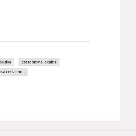
buskie
czasopisma lokalne
asa codzienna