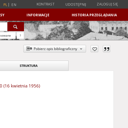
KONTRAST
ZALOGUJ SIĘ
UDOSTĘPNIJ
PL
EN
SY
INFORMACJE
HISTORIA PRZEGLĄDANIA
nsowane
?
Pobierz opis bibliograficzny
STRUKTURA
90 (16 kwietnia 1956)