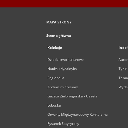
MAPA STRONY
Strona główna
Kolekcje
Inde
Dziedzictwo kulturowe
Autor
Nauka i dydaktyka
Tytuł
Regionalia
Temat
Archiwum Kresowe
Wyda
Gazeta Zielonogórska - Gazeta
Lubuska
Otwarty Międzynarodowy Konkurs na
Rysunek Satyryczny