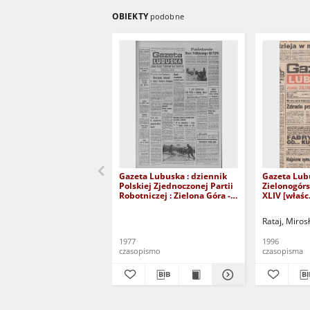
OBIEKTY
podobne
Gazeta Lubuska : dziennik
Gazeta Lub
Polskiej Zjednoczonej Partii
Zielonogór
Robotniczej : Zielona Góra -
XLIV [właśc.
Gorzów R. XXVI Nr 43 (23
marca 1996)
lutego 1977). - Wyd. A
Rataj, Miros
1977
1996
czasopismo
czasopisma