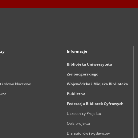
ksy
Informacje
Biblioteka Uniwersytetu
Zielonogórskiego
 i słowa kluczowe
Wojewódzka i Miejska Biblioteka
wca
Publiczna
Federacja Bibliotek Cyfrowych
Uczestnicy Projektu
Opis projektu
Dla autorów i wydawców