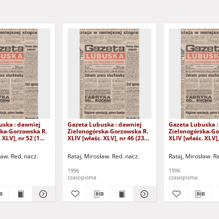
uska : dawniej
Gazeta Lubuska : dawniej
Gazeta Lubuska :
ska-Gorzowska R.
Zielonogórska-Gorzowska R.
Zielonogórska-Go
 XLV], nr 52 (1
XLIV [właśc. XLV], nr 46 (23
XLIV [właśc. XLV],
. - Wyd. 1
lutego 1996). - Wyd. 1
lutego 1996). - W
ław. Red. nacz.
Rataj, Mirosław. Red. nacz.
Rataj, Mirosław. R
1996
1996
czasopisma
czasopisma