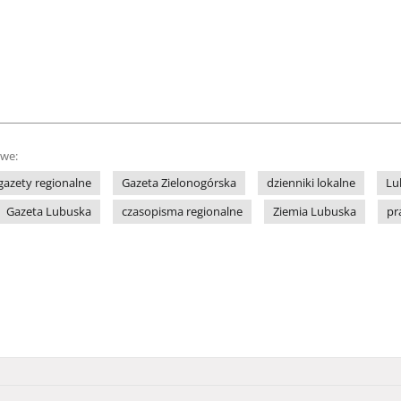
owe:
gazety regionalne
Gazeta Zielonogórska
dzienniki lokalne
Lu
Gazeta Lubuska
czasopisma regionalne
Ziemia Lubuska
pr