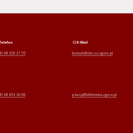
Telefon
E-Mail
8) 68 328 21 55
kontakt@zbc.uz.zgora.pl
8) 68 453 26 06
p.karp@biblioteka.zgora.pl