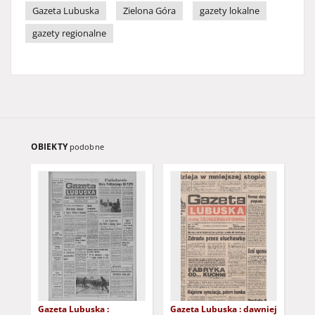
Gazeta Lubuska
Zielona Góra
gazety lokalne
gazety regionalne
OBIEKTY
podobne
Gazeta Lubuska :
Gazeta Lubuska : dawniej
Gaz