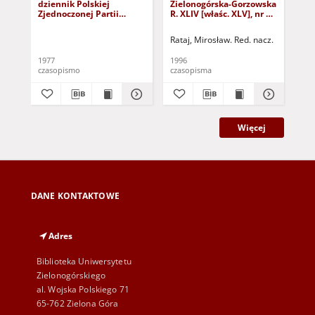
dziennik Polskiej
Zielonogórska-Gorzowska
Zi
Zjednoczonej Partii
R. XLIV [właśc. XLV], nr 52
R. 
Robotniczej : Zielona
(1 marca 1996). - Wyd. 1
(23
Góra - Gorzów R. XXVI Nr
Rataj, Mirosław. Red. nacz.
Rat
43 (23 lutego 1977). -
Wyd. A
1977
1996
199
czasopismo
czasopisma
cza
Więcej
DANE KONTAKTOWE
Adres
Biblioteka Uniwersytetu
Zielonogórskiego
al. Wojska Polskiego 71
65-762 Zielona Góra