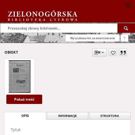
Wyszukiwanie zaawansowane
?
OBIEKT
Pokaż treść
OPIS
INFORMACJE
STRUKTURA
Tytuł: