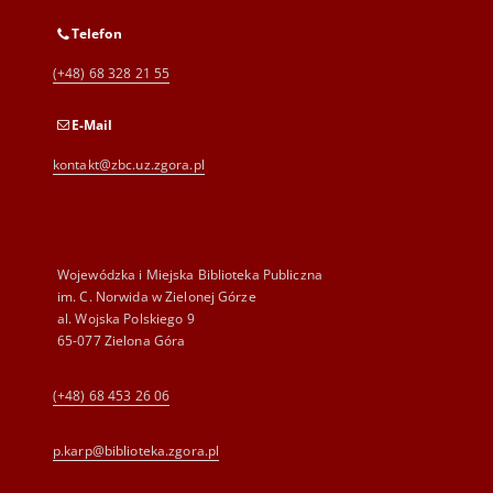
Telefon
(+48) 68 328 21 55
E-Mail
kontakt@zbc.uz.zgora.pl
Wojewódzka i Miejska Biblioteka Publiczna
im. C. Norwida w Zielonej Górze
al. Wojska Polskiego 9
65-077 Zielona Góra
(+48) 68 453 26 06
p.karp@biblioteka.zgora.pl