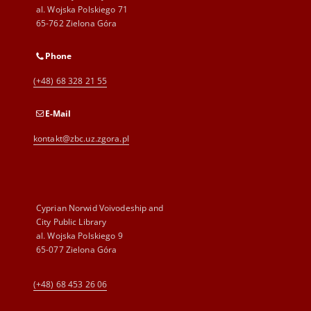
al. Wojska Polskiego 71
65-762 Zielona Góra
Phone
(+48) 68 328 21 55
E-Mail
kontakt@zbc.uz.zgora.pl
Cyprian Norwid Voivodeship and
City Public Library
al. Wojska Polskiego 9
65-077 Zielona Góra
(+48) 68 453 26 06