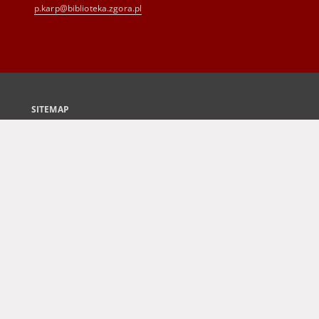
p.karp@biblioteka.zgora.pl
SITEMAP
Main page
Collections
Culture and Fine Arts
Science and Teaching
Regional Materials
Border Archive