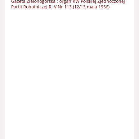
Gazeta Zielonogórska : organ KW Polskiej Zjednoczonej
Partii Robotniczej R. V Nr 113 (12/13 maja 1956)