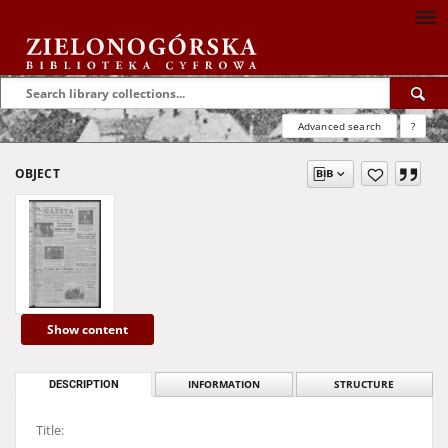
Advanced search
?
OBJECT
Show content
DESCRIPTION
INFORMATION
STRUCTURE
Title: