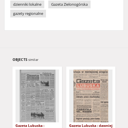
dzienniki lokalne
Gazeta Zielonogórska
gazety regionalne
OBJECTS
similar
Gazeta Lubuska :
Gazeta Lubuska : dawniej
Gaz