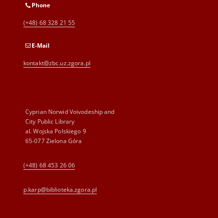
Phone
(+48) 68 328 21 55
E-Mail
kontakt@zbc.uz.zgora.pl
Cyprian Norwid Voivodeship and
City Public Library
al. Wojska Polskiego 9
65-077 Zielona Góra
(+48) 68 453 26 06
p.karp@biblioteka.zgora.pl