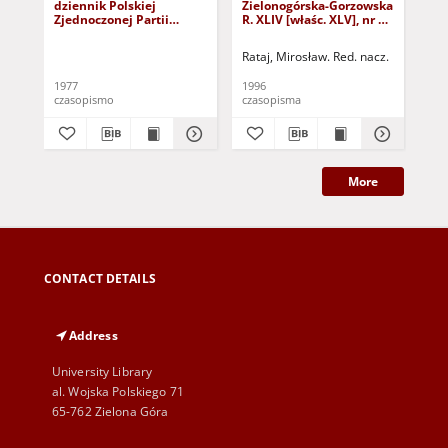
dziennik Polskiej
Zielonogórska-Gorzowska
Zi
Zjednoczonej Partii
R. XLIV [właśc. XLV], nr 52
R. 
Robotniczej : Zielona
(1 marca 1996). - Wyd. 1
(23
Góra - Gorzów R. XXVI Nr
Rataj, Mirosław. Red. nacz.
Rat
43 (23 lutego 1977). -
Wyd. A
1977
1996
199
czasopismo
czasopisma
cza
More
CONTACT DETAILS
Address
University Library
al. Wojska Polskiego 71
65-762 Zielona Góra