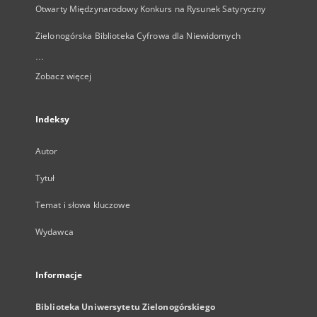
Otwarty Międzynarodowy Konkurs na Rysunek Satyryczny
Zielonogórska Biblioteka Cyfrowa dla Niewidomych
...
Zobacz więcej
Indeksy
Autor
Tytuł
Temat i słowa kluczowe
Wydawca
Informacje
Biblioteka Uniwersytetu Zielonogórskiego