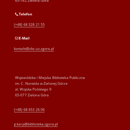
65-762 Zielona Góra
Telefon
(+48) 68 328 21 55
E-Mail
kontakt@zbc.uz.zgora.pl
Wojewódzka i Miejska Biblioteka Publiczna
im. C. Norwida w Zielonej Górze
al. Wojska Polskiego 9
65-077 Zielona Góra
(+48) 68 453 26 06
p.karp@biblioteka.zgora.pl