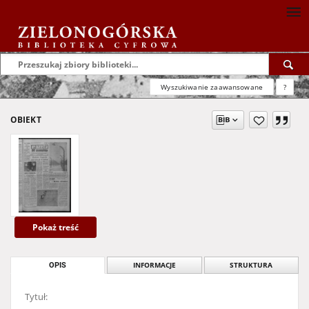
Wyszukiwanie zaawansowane
?
OBIEKT
Pokaż treść
OPIS
INFORMACJE
STRUKTURA
Tytuł: