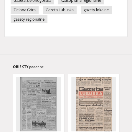
Gazeta Zielonogórska
czasopisma regionalne
Zielona Góra
Gazeta Lubuska
gazety lokalne
gazety regionalne
OBIEKTY
podobne