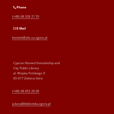
Phone
(+48) 68 328 21 55
E-Mail
kontakt@zbc.uz.zgora.pl
Cyprian Norwid Voivodeship and
City Public Library
al. Wojska Polskiego 9
65-077 Zielona Góra
(+48) 68 453 26 06
p.karp@biblioteka.zgora.pl