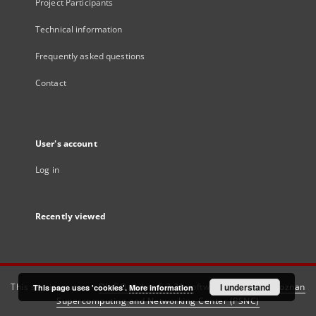
Project Participants
Technical information
Frequently asked questions
Contact
User's account
Log in
Recently viewed
This service runs on
DInGO dLibra 6.3.21
software created by
I understand
Poznan
This page uses 'cookies'.
More information
Supercomputing and Networking Center (PSNC)