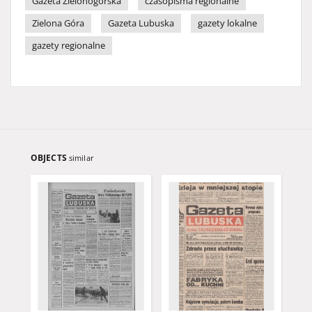
Gazeta Zielonogórska
czasopisma regionalne
Zielona Góra
Gazeta Lubuska
gazety lokalne
gazety regionalne
OBJECTS
similar