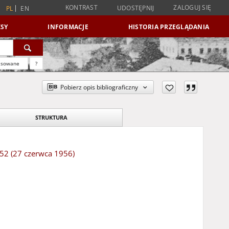
KONTRAST
ZALOGUJ SIĘ
UDOSTĘPNIJ
PL
EN
SY
INFORMACJE
HISTORIA PRZEGLĄDANIA
nsowane
?
Pobierz opis bibliograficzny
STRUKTURA
152 (27 czerwca 1956)