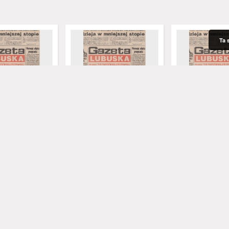
Ta 
uska : dawniej
Gazeta Lubuska : dawniej
Gazeta Lubuska :
ska-Gorzowska R.
Zielonogórska-Gorzowska R.
Zielonogórska-Go
 XLV], nr 52 (1
XLIV [właśc. XLV], nr 46 (23
XLIV [właśc. XLV],
. - Wyd. 1
lutego 1996). - Wyd. 1
lutego 1996). - W
ław. Red. nacz.
Rataj, Mirosław. Red. nacz.
Rataj, Mirosław. R
1996
1996
czasopisma
czasopisma