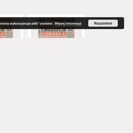
Rozumiem
strona wykorzystuje pliki 'cookies'.
Więcej informacji
 dawniej
Gazeta Lubuska : dawniej
Gazeta Lubuska : dawn
rzowska R.
Zielonogórska-Gorzowska R.
Zielonogórska-Gorzows
 nr 40 (16
XLIV [właśc. XLV], nr 16 (19
XLI [właśc. XLII], nr 281
yd. 1
stycznia 1996). - Wyd. 1
grudnia 1993). - Wyd 1
ed. nacz.
Rataj, Mirosław. Red. nacz.
Rataj, Mirosław. Red. nac
1996
1993
czasopisma
czasopisma
Więcej