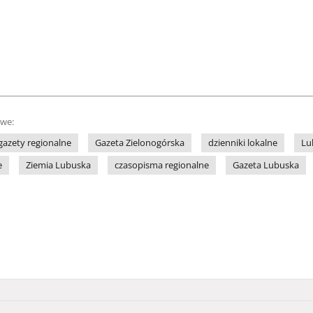
owe:
gazety regionalne
Gazeta Zielonogórska
dzienniki lokalne
Lu
e
Ziemia Lubuska
czasopisma regionalne
Gazeta Lubuska