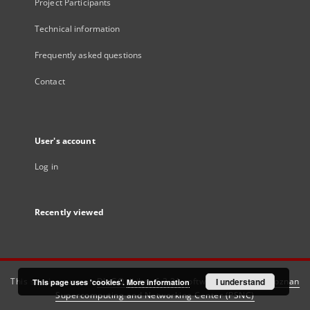
Project Participants
Technical information
Frequently asked questions
Contact
User's account
Log in
Recently viewed
This service runs on
DInGO dLibra 6.3.21
software created by
I understand
Poznan
This page uses 'cookies'.
More information
Supercomputing and Networking Center (PSNC)