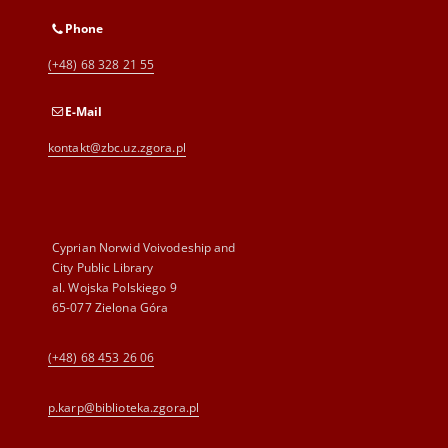
Phone
(+48) 68 328 21 55
E-Mail
kontakt@zbc.uz.zgora.pl
Cyprian Norwid Voivodeship and
City Public Library
al. Wojska Polskiego 9
65-077 Zielona Góra
(+48) 68 453 26 06
p.karp@biblioteka.zgora.pl