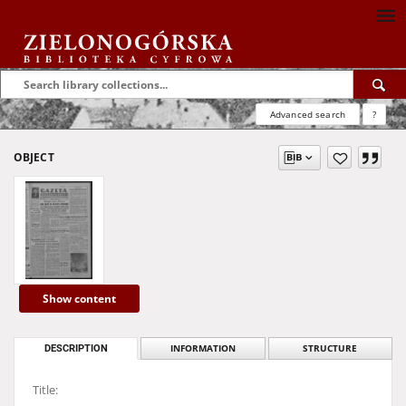
Advanced search
?
OBJECT
Show content
DESCRIPTION
INFORMATION
STRUCTURE
Title: