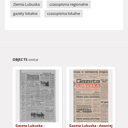
Ziemia Lubuska
czasopisma regionalne
gazety lokalne
czasopisma lokalne
OBJECTS
similar
Gazeta Lubuska :
Gazeta Lubuska : dawniej
Gaz