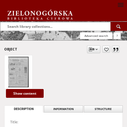
Advanced search
?
OBJECT
Show content
DESCRIPTION
INFORMATION
STRUCTURE
Title: