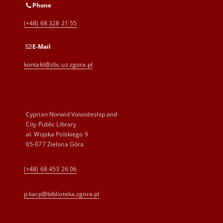
Phone
(+48) 68 328 21 55
E-Mail
kontakt@zbc.uz.zgora.pl
Cyprian Norwid Voivodeship and
City Public Library
al. Wojska Polskiego 9
65-077 Zielona Góra
(+48) 68 453 26 06
p.karp@biblioteka.zgora.pl