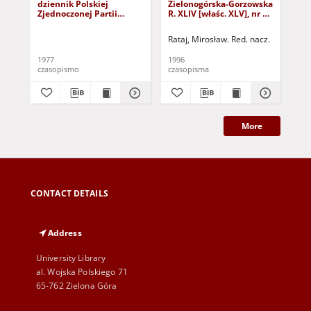
dziennik Polskiej
Zielonogórska-Gorzowska
Zi
Zjednoczonej Partii
R. XLIV [właśc. XLV], nr 52
R. 
Robotniczej : Zielona
(1 marca 1996). - Wyd. 1
(23
Góra - Gorzów R. XXVI Nr
Rataj, Mirosław. Red. nacz.
Rat
43 (23 lutego 1977). -
Wyd. A
1977
1996
199
czasopismo
czasopisma
cza
More
CONTACT DETAILS
Address
University Library
al. Wojska Polskiego 71
65-762 Zielona Góra