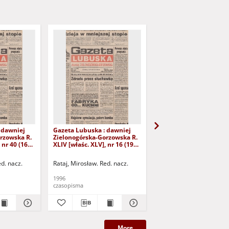
 dawniej
Gazeta Lubuska : dawniej
Gazeta Lubuska : dawn
rzowska R.
Zielonogórska-Gorzowska R.
Zielonogórska-Gorzows
 nr 40 (16
XLIV [właśc. XLV], nr 16 (19
XLI [właśc. XLII], nr 281
yd. 1
stycznia 1996). - Wyd. 1
grudnia 1993). - Wyd 1
ed. nacz.
Rataj, Mirosław. Red. nacz.
Rataj, Mirosław. Red. nac
1996
1993
czasopisma
czasopisma
More