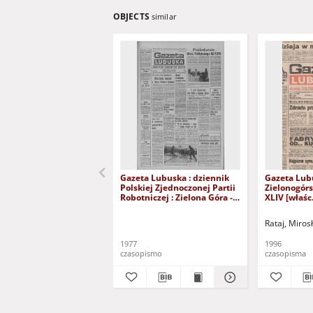
OBJECTS
similar
Gazeta Lubuska : dziennik
Gazeta Lub
Polskiej Zjednoczonej Partii
Zielonogór
Robotniczej : Zielona Góra -
XLIV [właśc.
Gorzów R. XXVI Nr 43 (23
marca 1996)
lutego 1977). - Wyd. A
Rataj, Miros
1977
1996
czasopismo
czasopisma