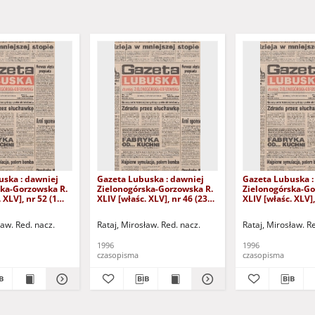
uska : dawniej
Gazeta Lubuska : dawniej
Gazeta Lubuska :
ska-Gorzowska R.
Zielonogórska-Gorzowska R.
Zielonogórska-Go
 XLV], nr 52 (1
XLIV [właśc. XLV], nr 46 (23
XLIV [właśc. XLV],
. - Wyd. 1
lutego 1996). - Wyd. 1
lutego 1996). - W
ław. Red. nacz.
Rataj, Mirosław. Red. nacz.
Rataj, Mirosław. R
1996
1996
czasopisma
czasopisma