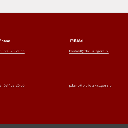
Phone
E-Mail
8) 68 328 21 55
kontakt@zbc.uz.zgora.pl
8) 68 453 26 06
p.karp@biblioteka.zgora.pl