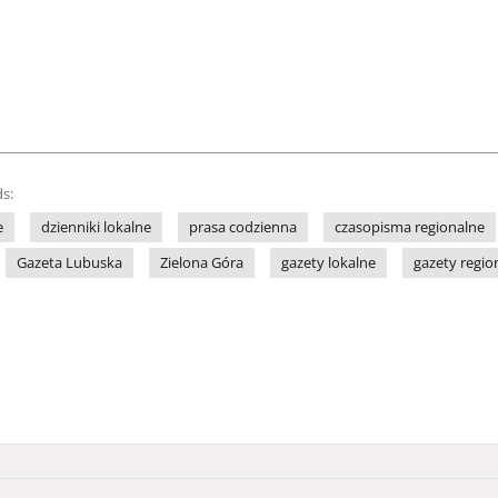
s:
e
dzienniki lokalne
prasa codzienna
czasopisma regionalne
Gazeta Lubuska
Zielona Góra
gazety lokalne
gazety regio