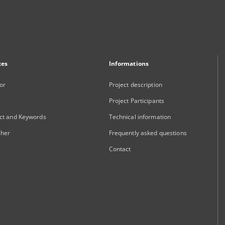
xes
Informations
or
Project description
Project Participants
ct and Keywords
Technical information
sher
Frequently asked questions
Contact