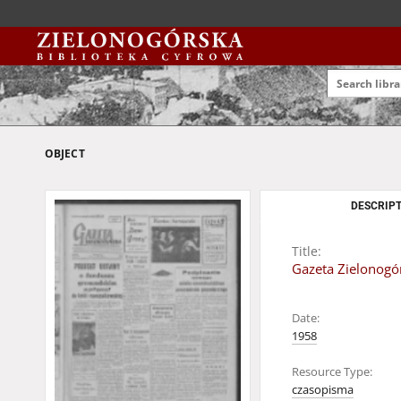
OBJECT
DESCRIPT
Title:
Gazeta Zielonogór
Date:
1958
Resource Type:
czasopisma