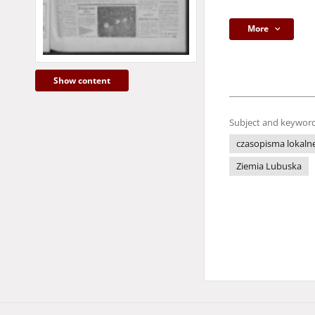
More
Show content
Subject and keyword
czasopisma lokaln
Ziemia Lubuska