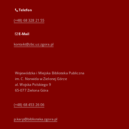
Telefon
(+48) 68 328 21 55
E-Mail
kontakt@zbc.uz.zgora.pl
Wojewódzka i Miejska Biblioteka Publiczna
im. C. Norwida w Zielonej Górze
al. Wojska Polskiego 9
65-077 Zielona Góra
(+48) 68 453 26 06
p.karp@biblioteka.zgora.pl