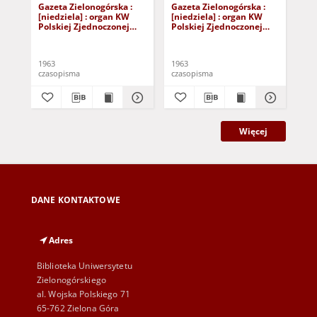
Gazeta Zielonogórska :
Gazeta Zielonogórska :
Gaz
[niedziela] : organ KW
[niedziela] : organ KW
[ni
Polskiej Zjednoczonej
Polskiej Zjednoczonej
Pol
Partii Robotniczej R. XII
Partii Robotniczej R. XII
Par
Nr 40 (16/17 lutego 1963).
Nr 141 (15/16 czerwca
Nr 
- [Wyd. A]
1963). - [Wyd. A]
Wy
1963
1963
196
czasopisma
czasopisma
cza
Więcej
DANE KONTAKTOWE
Adres
Biblioteka Uniwersytetu
Zielonogórskiego
al. Wojska Polskiego 71
65-762 Zielona Góra