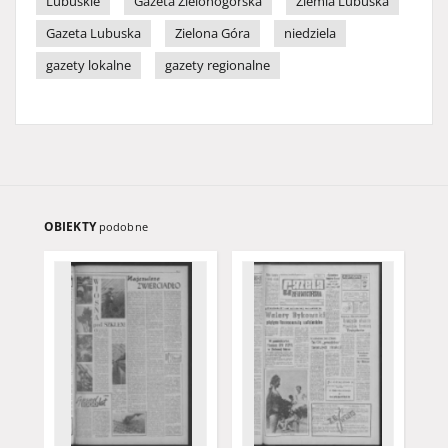
Lubuskie
Gazeta Zielonogórska
Ziemia Lubuska
Gazeta Lubuska
Zielona Góra
niedziela
gazety lokalne
gazety regionalne
OBIEKTY
podobne