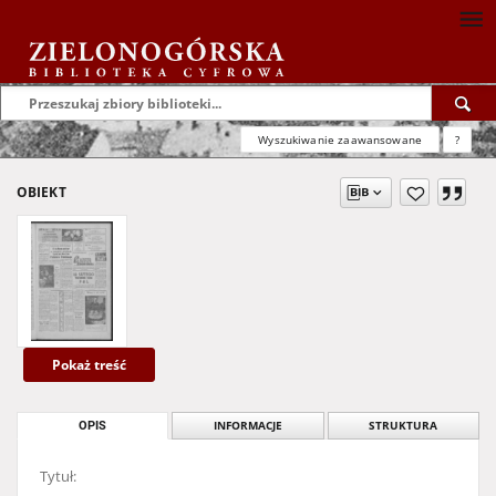
Wyszukiwanie zaawansowane
?
OBIEKT
Pokaż treść
OPIS
INFORMACJE
STRUKTURA
Tytuł: