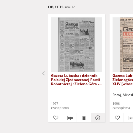
OBJECTS
similar
Gazeta Lubuska : dziennik
Gazeta Lub
Polskiej Zjednoczonej Partii
Zielonogór
Robotniczej : Zielona Góra -
XLIV [właśc.
Gorzów R. XXVI Nr 43 (23
marca 1996)
lutego 1977). - Wyd. A
Rataj, Miros
1977
1996
czasopismo
czasopisma