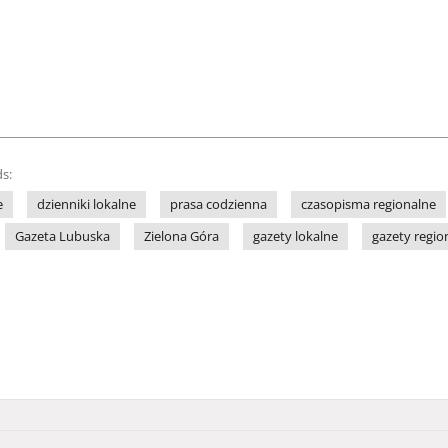
s:
e
dzienniki lokalne
prasa codzienna
czasopisma regionalne
Gazeta Lubuska
Zielona Góra
gazety lokalne
gazety regio