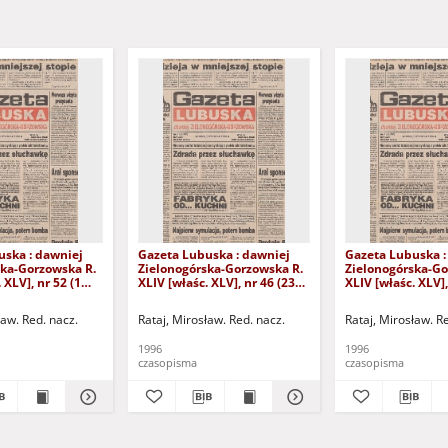
uska : dawniej
Gazeta Lubuska : dawniej
Gazeta Lubuska :
ska-Gorzowska R.
Zielonogórska-Gorzowska R.
Zielonogórska-Go
 XLV], nr 52 (1
XLIV [właśc. XLV], nr 46 (23
XLIV [właśc. XLV],
. - Wyd. 1
lutego 1996). - Wyd. 1
lutego 1996). - W
ław. Red. nacz.
Rataj, Mirosław. Red. nacz.
Rataj, Mirosław. R
1996
1996
czasopisma
czasopisma