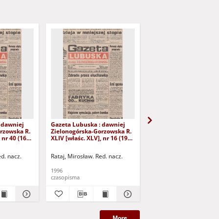
 dawniej
Gazeta Lubuska : dawniej
Gazeta Lubuska : dawn
rzowska R.
Zielonogórska-Gorzowska R.
Zielonogórska-Gorzows
 nr 40 (16
XLIV [właśc. XLV], nr 16 (19
XLI [właśc. XLII], nr 281
yd. 1
stycznia 1996). - Wyd. 1
grudnia 1993). - Wyd 1
ed. nacz.
Rataj, Mirosław. Red. nacz.
Rataj, Mirosław. Red. nac
1996
1993
czasopisma
czasopisma
More