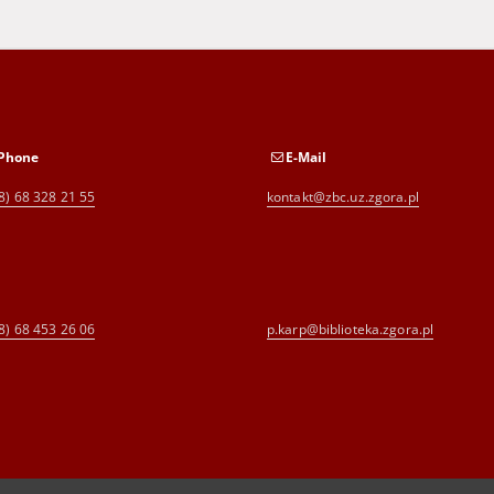
Phone
E-Mail
8) 68 328 21 55
kontakt@zbc.uz.zgora.pl
8) 68 453 26 06
p.karp@biblioteka.zgora.pl