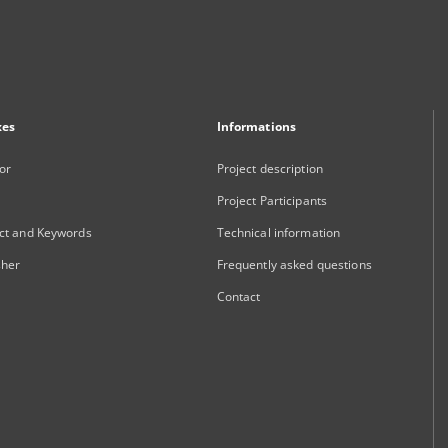
xes
Informations
or
Project description
Project Participants
ct and Keywords
Technical information
sher
Frequently asked questions
Contact