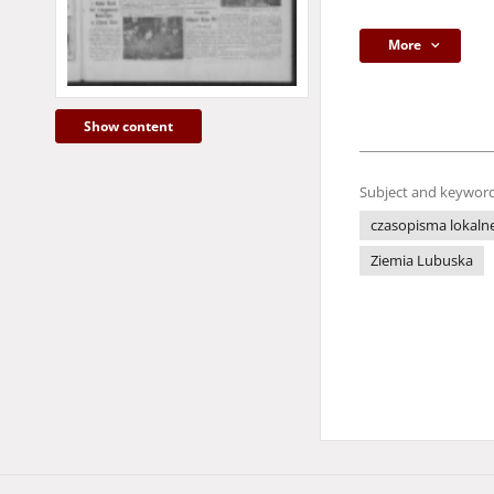
More
Show content
Subject and keyword
czasopisma lokaln
Ziemia Lubuska