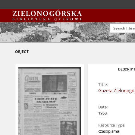
OBJECT
DESCRIPT
Title:
Gazeta Zielonogór
Date:
1958
Resource Type:
czasopisma