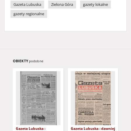
Gazeta Lubuska
Zielona Góra
gazety lokalne
gazety regionalne
OBIEKTY
podobne
Gazeta Lubuska :
Gazeta Lubuska : dawniej
Gaz