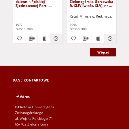
dziennik Polskiej
Zielonogórska-Gorzowska
Zi
Zjednoczonej Partii
R. XLIV [właśc. XLV], nr 52
R. 
Robotniczej : Zielona
(1 marca 1996). - Wyd. 1
(23
Góra - Gorzów R. XXVI Nr
Rataj, Mirosław. Red. nacz.
Rat
43 (23 lutego 1977). -
Wyd. A
1977
1996
199
czasopismo
czasopisma
cza
Więcej
DANE KONTAKTOWE
Adres
Biblioteka Uniwersytetu
Zielonogórskiego
al. Wojska Polskiego 71
65-762 Zielona Góra