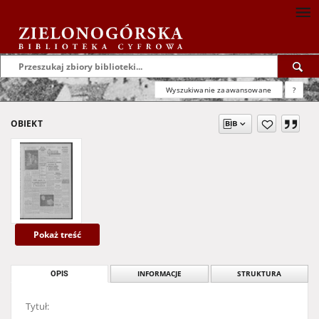
Wyszukiwanie zaawansowane
?
OBIEKT
Pokaż treść
OPIS
INFORMACJE
STRUKTURA
Tytuł: