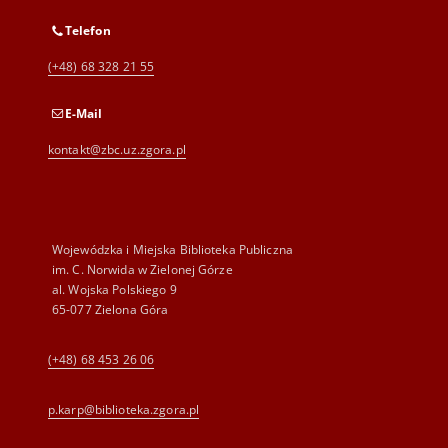
Telefon
(+48) 68 328 21 55
E-Mail
kontakt@zbc.uz.zgora.pl
Wojewódzka i Miejska Biblioteka Publiczna
im. C. Norwida w Zielonej Górze
al. Wojska Polskiego 9
65-077 Zielona Góra
(+48) 68 453 26 06
p.karp@biblioteka.zgora.pl