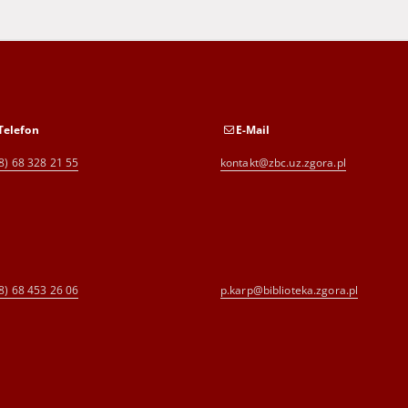
Telefon
E-Mail
8) 68 328 21 55
kontakt@zbc.uz.zgora.pl
8) 68 453 26 06
p.karp@biblioteka.zgora.pl