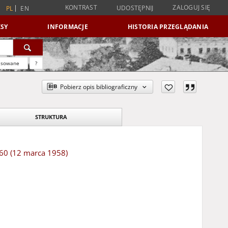
KONTRAST
ZALOGUJ SIĘ
UDOSTĘPNIJ
PL
EN
SY
INFORMACJE
HISTORIA PRZEGLĄDANIA
nsowane
?
Pobierz opis bibliograficzny
STRUKTURA
r 60 (12 marca 1958)