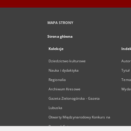
MAPA STRONY
Strona główna
Kolekcje
Inde
Dziedzictwo kulturowe
Autor
Nauka i dydaktyka
Tytuł
Regionalia
Temat
Archiwum Kresowe
Wyda
Gazeta Zielonogórska - Gazeta
Lubuska
Otwarty Międzynarodowy Konkurs na
Rysunek Satyryczny