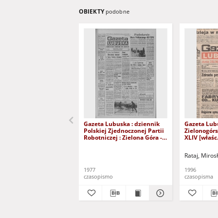
OBIEKTY
podobne
Gazeta Lubuska : dziennik
Gazeta Lub
Polskiej Zjednoczonej Partii
Zielonogór
Robotniczej : Zielona Góra -
XLIV [właśc.
Gorzów R. XXVI Nr 43 (23
marca 1996)
lutego 1977). - Wyd. A
Rataj, Miros
1977
1996
czasopismo
czasopisma