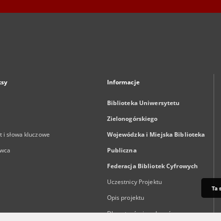
ksy
Informacje
Biblioteka Uniwersytetu
Zielonogórskiego
 i słowa kluczowe
Wojewódzka i Miejska Biblioteka
wca
Publiczna
Federacja Bibliotek Cyfrowych
Uczestnicy Projektu
Ta 
Opis projektu
Dla autorów i wydawców