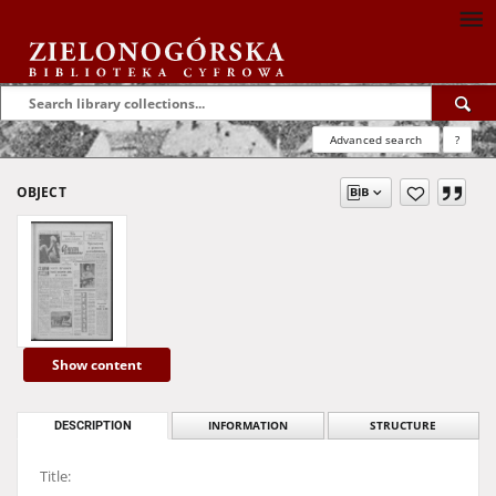
Advanced search
?
OBJECT
Show content
DESCRIPTION
INFORMATION
STRUCTURE
Title: