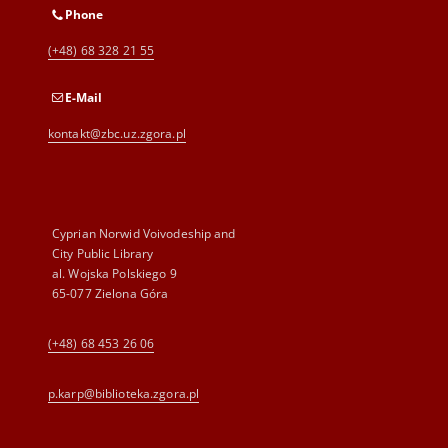
Phone
(+48) 68 328 21 55
E-Mail
kontakt@zbc.uz.zgora.pl
Cyprian Norwid Voivodeship and
City Public Library
al. Wojska Polskiego 9
65-077 Zielona Góra
(+48) 68 453 26 06
p.karp@biblioteka.zgora.pl