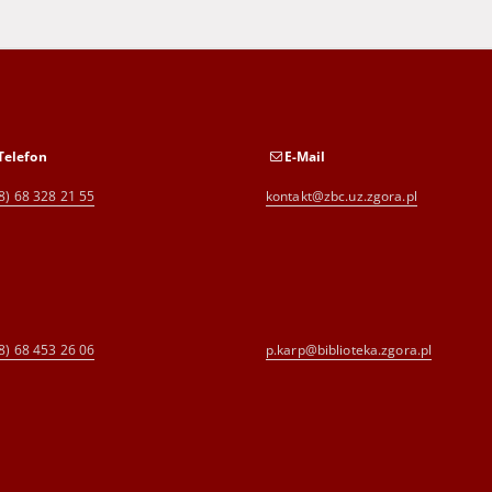
Telefon
E-Mail
8) 68 328 21 55
kontakt@zbc.uz.zgora.pl
8) 68 453 26 06
p.karp@biblioteka.zgora.pl