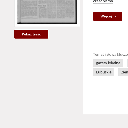
czasopisma
Więcej
Pokaż treść
Temat i słowa klucz
gazety lokalne
Lubuskie
Zie