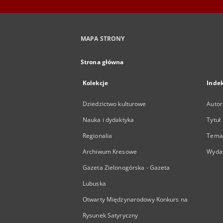
MAPA STRONY
Strona główna
Kolekcje
Inde
Dziedzictwo kulturowe
Autor
Nauka i dydaktyka
Tytuł
Regionalia
Temat
Archiwum Kresowe
Wyda
Gazeta Zielonogórska - Gazeta
Lubuska
Otwarty Międzynarodowy Konkurs na
Rysunek Satyryczny