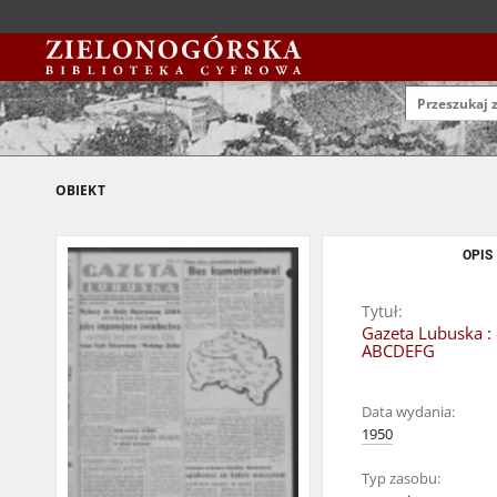
OBIEKT
OPIS
Tytuł:
Gazeta Lubuska : 
ABCDEFG
Data wydania:
1950
Typ zasobu: