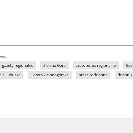
owe:
gazety regionalne
Zielona Góra
czasopisma regionalne
Gaz
mia Lubuska
Gazeta Zielonogórska
prasa codzienna
dziennik