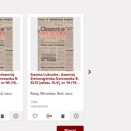
 dawniej
Gazeta Lubuska : dawniej
Gazeta Lubuska : dawn
rzowska R.
Zielonogórska-Gorzowska R.
Zielonogórska-Gorzows
 nr 40 (16
XLIV [właśc. XLV], nr 16 (19
XLI [właśc. XLII], nr 281
yd. 1
stycznia 1996). - Wyd. 1
grudnia 1993). - Wyd 1
ed. nacz.
Rataj, Mirosław. Red. nacz.
Rataj, Mirosław. Red. nac
1996
1993
czasopisma
czasopisma
Więcej