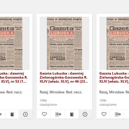
uska : dawniej
Gazeta Lubuska : dawniej
Gazeta Lubuska :
ska-Gorzowska R.
Zielonogórska-Gorzowska R.
Zielonogórska-Go
 XLV], nr 52 (1
XLIV [właśc. XLV], nr 46 (23
XLIV [właśc. XLV],
. - Wyd. 1
lutego 1996). - Wyd. 1
lutego 1996). - W
ław. Red. nacz.
Rataj, Mirosław. Red. nacz.
Rataj, Mirosław. R
1996
1996
czasopisma
czasopisma