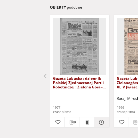
OBIEKTY
podobne
Gazeta Lubuska : dziennik
Gazeta Lub
Polskiej Zjednoczonej Partii
Zielonogór
Robotniczej : Zielona Góra -
XLIV [właśc.
Gorzów R. XXVI Nr 43 (23
marca 1996)
lutego 1977). - Wyd. A
Rataj, Miros
1977
1996
czasopismo
czasopisma