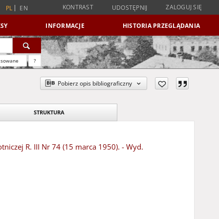
KONTRAST
ZALOGUJ SIĘ
UDOSTĘPNIJ
PL
EN
SY
INFORMACJE
HISTORIA PRZEGLĄDANIA
nsowane
?
Pobierz opis bibliograficzny
STRUKTURA
iczej R. III Nr 74 (15 marca 1950). - Wyd.