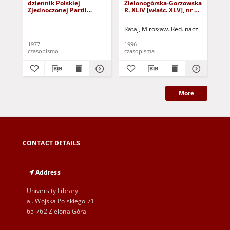
dziennik Polskiej
Zielonogórska-Gorzowska
Zi
Zjednoczonej Partii
R. XLIV [właśc. XLV], nr 52
R. 
Robotniczej : Zielona
(1 marca 1996). - Wyd. 1
(23
Góra - Gorzów R. XXVI Nr
Rataj, Mirosław. Red. nacz.
Rat
43 (23 lutego 1977). -
Wyd. A
1977
1996
199
czasopismo
czasopisma
cza
More
CONTACT DETAILS
Address
University Library
al. Wojska Polskiego 71
65-762 Zielona Góra