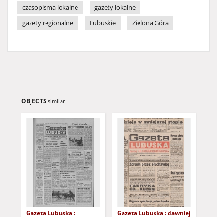
czasopisma lokalne
gazety lokalne
gazety regionalne
Lubuskie
Zielona Góra
OBJECTS
similar
Gazeta Lubuska :
Gazeta Lubuska : dawniej
Gaz