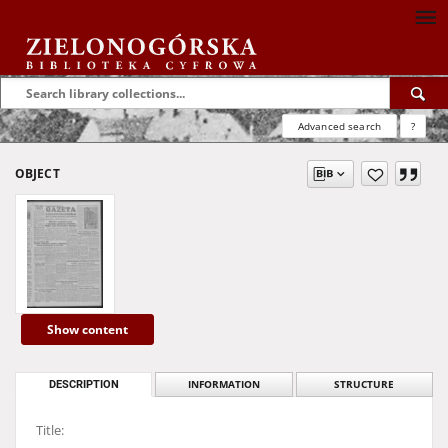
Advanced search
?
OBJECT
Show content
DESCRIPTION
INFORMATION
STRUCTURE
Title: