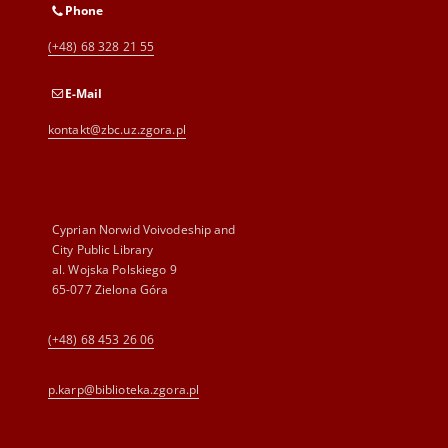
Phone
(+48) 68 328 21 55
E-Mail
kontakt@zbc.uz.zgora.pl
Cyprian Norwid Voivodeship and
City Public Library
al. Wojska Polskiego 9
65-077 Zielona Góra
(+48) 68 453 26 06
p.karp@biblioteka.zgora.pl