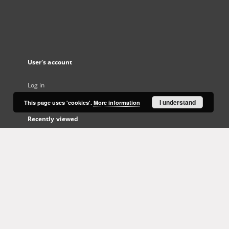
User's account
Log in
I understand
This page uses 'cookies'.
More information
Recently viewed