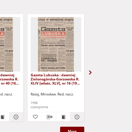
 dawniej
Gazeta Lubuska : dawniej
Gazeta Lubuska : dawn
rzowska R.
Zielonogórska-Gorzowska R.
Zielonogórska-Gorzows
 nr 40 (16
XLIV [właśc. XLV], nr 16 (19
XLI [właśc. XLII], nr 281
yd. 1
stycznia 1996). - Wyd. 1
grudnia 1993). - Wyd 1
ed. nacz.
Rataj, Mirosław. Red. nacz.
Rataj, Mirosław. Red. nac
1996
1993
czasopisma
czasopisma
More