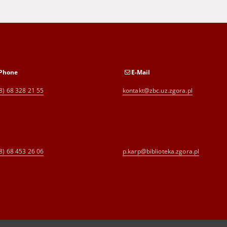
Phone
E-Mail
8) 68 328 21 55
kontakt@zbc.uz.zgora.pl
8) 68 453 26 06
p.karp@biblioteka.zgora.pl