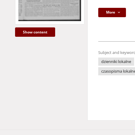
More
Show content
Subject and keyword
dzienniki lokalne
czasopisma lokaln