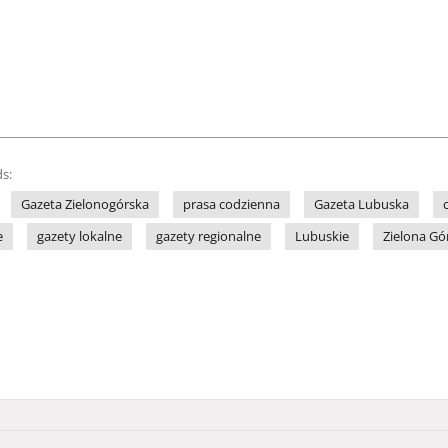
s:
Gazeta Zielonogórska
prasa codzienna
Gazeta Lubuska
e
gazety lokalne
gazety regionalne
Lubuskie
Zielona Gó