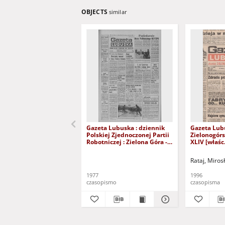
OBJECTS
similar
Gazeta Lubuska : dziennik
Gazeta Lub
Polskiej Zjednoczonej Partii
Zielonogór
Robotniczej : Zielona Góra -
XLIV [właśc.
Gorzów R. XXVI Nr 43 (23
marca 1996)
lutego 1977). - Wyd. A
Rataj, Miros
1977
1996
czasopismo
czasopisma