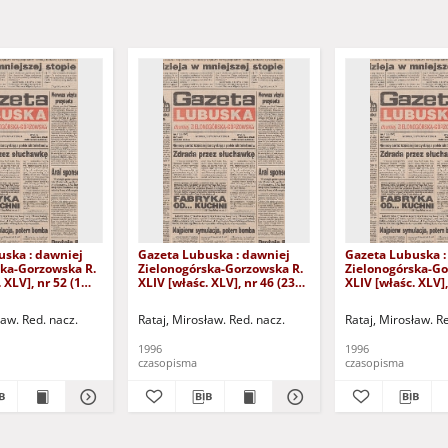
uska : dawniej
Gazeta Lubuska : dawniej
Gazeta Lubuska :
ska-Gorzowska R.
Zielonogórska-Gorzowska R.
Zielonogórska-Go
 XLV], nr 52 (1
XLIV [właśc. XLV], nr 46 (23
XLIV [właśc. XLV],
. - Wyd. 1
lutego 1996). - Wyd. 1
lutego 1996). - W
ław. Red. nacz.
Rataj, Mirosław. Red. nacz.
Rataj, Mirosław. R
1996
1996
czasopisma
czasopisma