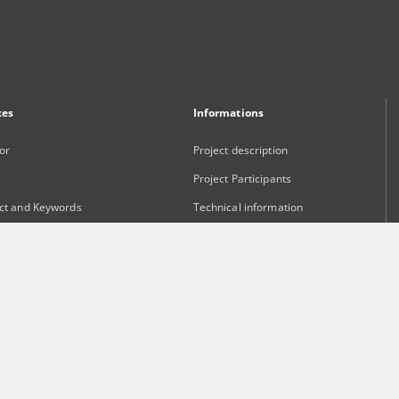
xes
Informations
or
Project description
Project Participants
ct and Keywords
Technical information
sher
Frequently asked questions
Contact