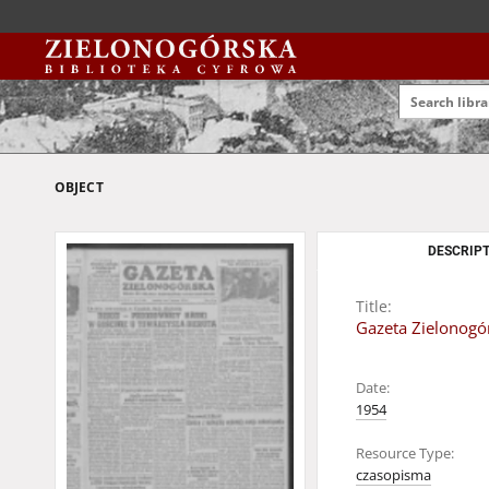
OBJECT
DESCRIPT
Title:
Gazeta Zielonogór
Date:
1954
Resource Type:
czasopisma