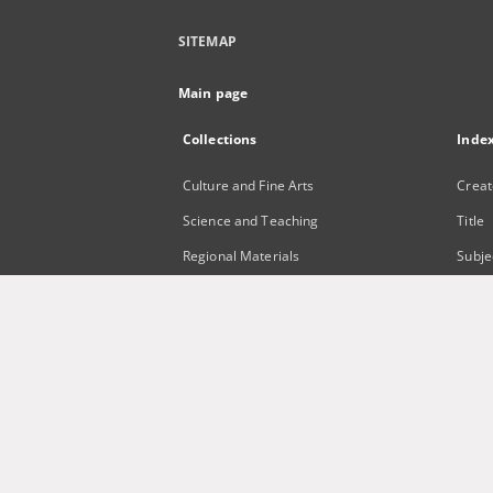
SITEMAP
Main page
Collections
Inde
Culture and Fine Arts
Creat
Science and Teaching
Title
Regional Materials
Subje
Border Archive
Publi
Gazeta Zielonogórska - Gazeta
Lubuska
International Open Cartoon Contest
Digital Library Zielona Gora for the
Blind