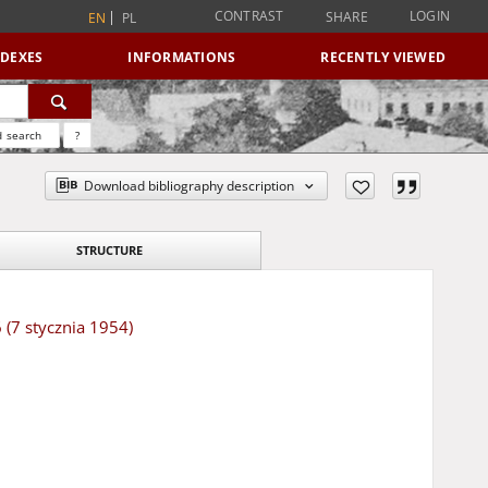
CONTRAST
LOGIN
SHARE
EN
PL
NDEXES
INFORMATIONS
RECENTLY VIEWED
 search
?
Download bibliography description
STRUCTURE
 (7 stycznia 1954)