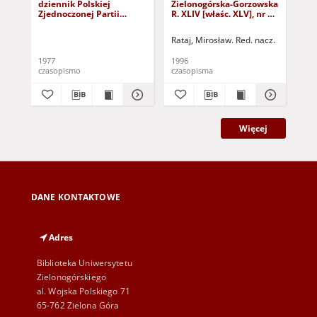
dziennik Polskiej
Zielonogórska-Gorzowska
Zi
Zjednoczonej Partii
R. XLIV [właśc. XLV], nr 52
R. 
Robotniczej : Zielona
(1 marca 1996). - Wyd. 1
(23
Góra - Gorzów R. XXVI Nr
Rataj, Mirosław. Red. nacz.
Rat
43 (23 lutego 1977). -
Wyd. A
1977
1996
199
czasopismo
czasopisma
cza
Więcej
DANE KONTAKTOWE
Adres
Biblioteka Uniwersytetu
Zielonogórskiego
al. Wojska Polskiego 71
65-762 Zielona Góra