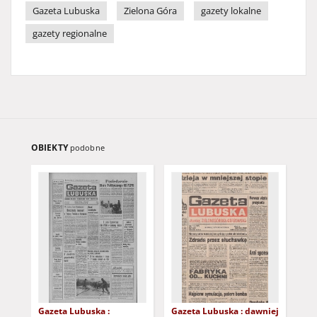
Gazeta Lubuska
Zielona Góra
gazety lokalne
gazety regionalne
OBIEKTY
podobne
Gazeta Lubuska :
Gazeta Lubuska : dawniej
Gaz