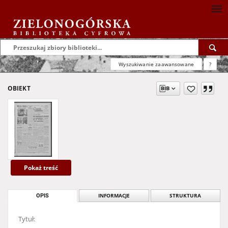
Wyszukiwanie zaawansowane
?
OBIEKT
Pokaż treść
OPIS
INFORMACJE
STRUKTURA
Tytuł: