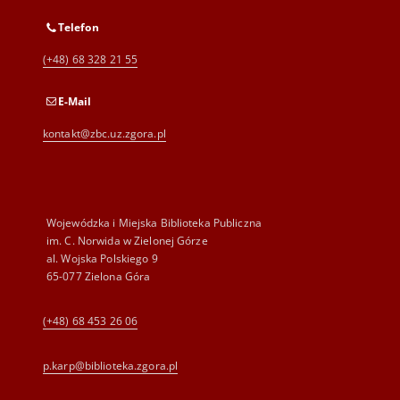
Telefon
(+48) 68 328 21 55
E-Mail
kontakt@zbc.uz.zgora.pl
Wojewódzka i Miejska Biblioteka Publiczna
im. C. Norwida w Zielonej Górze
al. Wojska Polskiego 9
65-077 Zielona Góra
(+48) 68 453 26 06
p.karp@biblioteka.zgora.pl