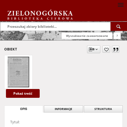
Wyszukiwanie zaawansowane
?
OBIEKT
Pokaż treść
OPIS
INFORMACJE
STRUKTURA
Tytuł: