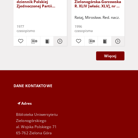
dziennik Polskiej
Zielonogórska-Gorzowska
Zi
Zjednoczonej Partii
R. XLIV [właśc. XLV], nr 52
R. 
Robotniczej : Zielona
(1 marca 1996). - Wyd. 1
(23
Góra - Gorzów R. XXVI Nr
Rataj, Mirosław. Red. nacz.
Rat
43 (23 lutego 1977). -
Wyd. A
1977
1996
199
czasopismo
czasopisma
cza
Więcej
DANE KONTAKTOWE
Adres
Biblioteka Uniwersytetu
Zielonogórskiego
al. Wojska Polskiego 71
65-762 Zielona Góra