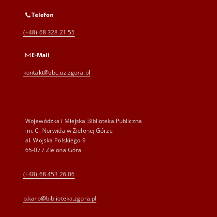
Telefon
(+48) 68 328 21 55
E-Mail
kontakt@zbc.uz.zgora.pl
Wojewódzka i Miejska Biblioteka Publiczna
im. C. Norwida w Zielonej Górze
al. Wojska Polskiego 9
65-077 Zielona Góra
(+48) 68 453 26 06
p.karp@biblioteka.zgora.pl