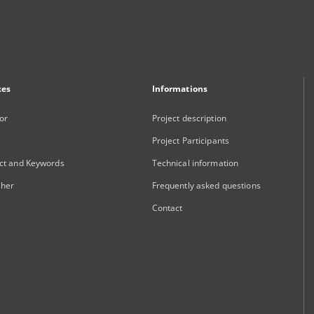
xes
Informations
or
Project description
Project Participants
ct and Keywords
Technical information
sher
Frequently asked questions
Contact