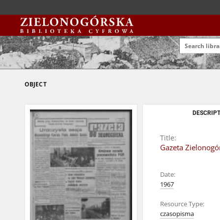
OBJECT
DESCRIPT
Title:
Gazeta Zielonogór
Date:
1967
Resource Type:
czasopisma