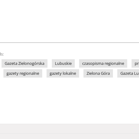
s:
Gazeta Zielonogórska
Lubuskie
czasopisma regionalne
pr
gazety regionalne
gazety lokalne
Zielona Góra
Gazeta L