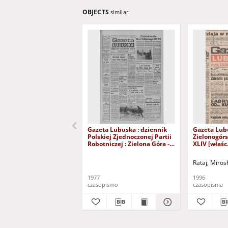
OBJECTS
similar
Gazeta Lubuska : dziennik
Gazeta Lub
Polskiej Zjednoczonej Partii
Zielonogór
Robotniczej : Zielona Góra -
XLIV [właśc.
Gorzów R. XXVI Nr 43 (23
marca 1996)
lutego 1977). - Wyd. A
Rataj, Miros
1977
1996
czasopismo
czasopisma