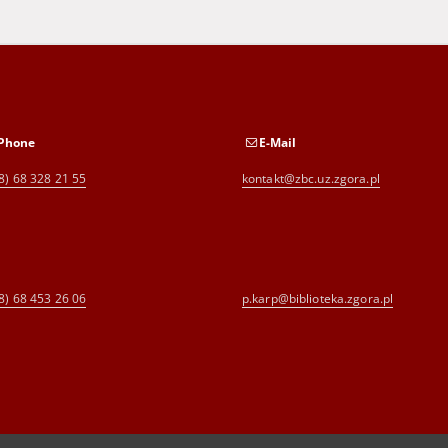
Phone
E-Mail
8) 68 328 21 55
kontakt@zbc.uz.zgora.pl
8) 68 453 26 06
p.karp@biblioteka.zgora.pl