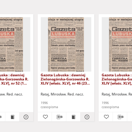
uska : dawniej
Gazeta Lubuska : dawniej
Gazeta Lubuska :
ska-Gorzowska R.
Zielonogórska-Gorzowska R.
Zielonogórska-Go
 XLV], nr 52 (1
XLIV [właśc. XLV], nr 46 (23
XLIV [właśc. XLV],
. - Wyd. 1
lutego 1996). - Wyd. 1
lutego 1996). - W
ław. Red. nacz.
Rataj, Mirosław. Red. nacz.
Rataj, Mirosław. R
1996
1996
czasopisma
czasopisma