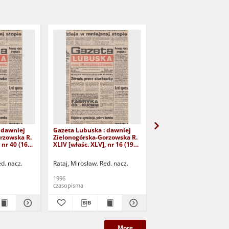
 dawniej
Gazeta Lubuska : dawniej
Gazeta Lubuska : dawn
rzowska R.
Zielonogórska-Gorzowska R.
Zielonogórska-Gorzows
 nr 40 (16
XLIV [właśc. XLV], nr 16 (19
XLI [właśc. XLII], nr 281
yd. 1
stycznia 1996). - Wyd. 1
grudnia 1993). - Wyd 1
ed. nacz.
Rataj, Mirosław. Red. nacz.
Rataj, Mirosław. Red. nac
1996
1993
czasopisma
czasopisma
More