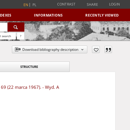
CONTRAST
LOGIN
SHARE
EN
PL
NDEXES
INFORMATIONS
RECENTLY VIEWED
 search
?
Download bibliography description
STRUCTURE
r 69 (22 marca 1967). - Wyd. A