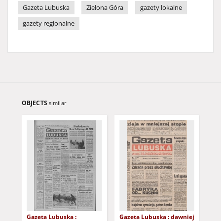
Gazeta Lubuska
Zielona Góra
gazety lokalne
gazety regionalne
OBJECTS
similar
Gazeta Lubuska :
Gazeta Lubuska : dawniej
Gaz