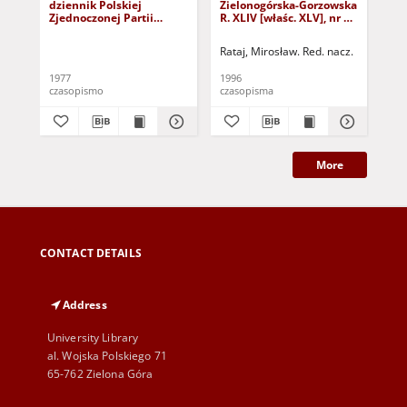
dziennik Polskiej
Zielonogórska-Gorzowska
Zi
Zjednoczonej Partii
R. XLIV [właśc. XLV], nr 52
R. 
Robotniczej : Zielona
(1 marca 1996). - Wyd. 1
(23
Góra - Gorzów R. XXVI Nr
Rataj, Mirosław. Red. nacz.
Rat
43 (23 lutego 1977). -
Wyd. A
1977
1996
199
czasopismo
czasopisma
cza
More
CONTACT DETAILS
Address
University Library
al. Wojska Polskiego 71
65-762 Zielona Góra