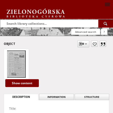
Advanced search
?
OBJECT
Show content
DESCRIPTION
INFORMATION
STRUCTURE
Title: