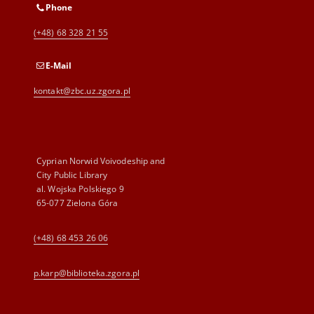
Phone
(+48) 68 328 21 55
E-Mail
kontakt@zbc.uz.zgora.pl
Cyprian Norwid Voivodeship and
City Public Library
al. Wojska Polskiego 9
65-077 Zielona Góra
(+48) 68 453 26 06
p.karp@biblioteka.zgora.pl