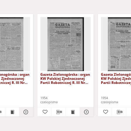
onogórska : organ
Gazeta Zielonogórska : organ
Gazeta Zielonogó
j Zjednoczonej
KW Polskiej Zjednoczonej
KW Polskiej Zjed
niczej R. III Nr
Partii Robotniczej R. III Nr
Partii Robotniczej
ześnia 1954)
205 (28/29 sierpnia 1954)
199 (21/22 sierpn
1954
1954
czasopisma
czasopisma