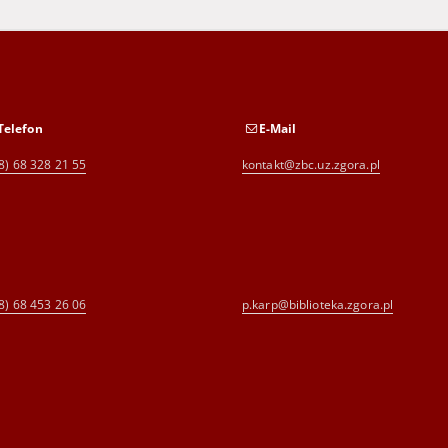
Telefon
E-Mail
8) 68 328 21 55
kontakt@zbc.uz.zgora.pl
8) 68 453 26 06
p.karp@biblioteka.zgora.pl