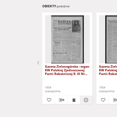
OBIEKTY
podobne
Gazeta Zielonogórska : organ
Gazeta Ziel
KW Polskiej Zjednoczonej
KW Polskie
Partii Robotniczej R. III Nr
Partii Robot
217 (11/12 września 1954)
211 (4/5 wr
1954
1954
czasopisma
czasopisma