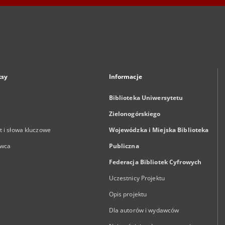
ksy
Informacje
Biblioteka Uniwersytetu
Zielonogórskiego
 i słowa kluczowe
Wojewódzka i Miejska Biblioteka
wca
Publiczna
Federacja Bibliotek Cyfrowych
Uczestnicy Projektu
Opis projektu
Dla autorów i wydawców