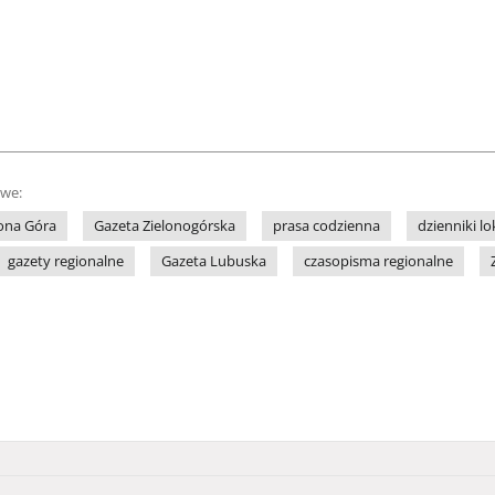
owe:
lona Góra
Gazeta Zielonogórska
prasa codzienna
dzienniki lo
gazety regionalne
Gazeta Lubuska
czasopisma regionalne