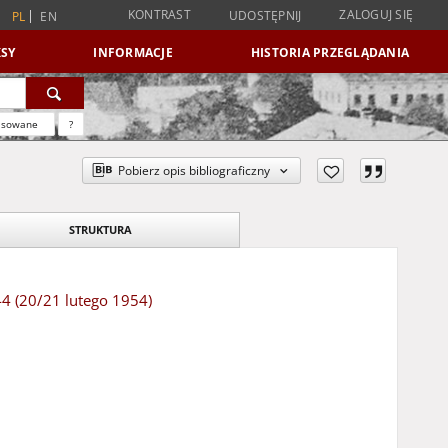
KONTRAST
ZALOGUJ SIĘ
UDOSTĘPNIJ
PL
EN
SY
INFORMACJE
HISTORIA PRZEGLĄDANIA
nsowane
?
Pobierz opis bibliograficzny
STRUKTURA
 44 (20/21 lutego 1954)