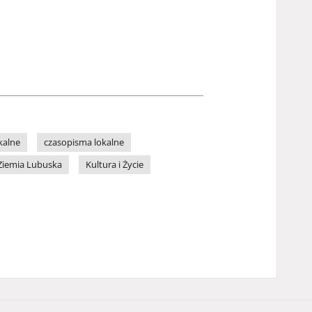
kalne
czasopisma lokalne
Ziemia Lubuska
Kultura i Życie