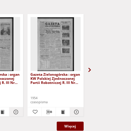
rska : organ
Gazeta Zielonogórska : organ
Gazeta Zielonogórska :
noczonej
KW Polskiej Zjednoczonej
KW Polskiej Zjednoczo
 R. III Nr
Partii Robotniczej R. III Nr
Partii Robotniczej R. III
ia 1954)
193 (14/15 sierpnia 1954)
187 (7/8 sierpnia 1954)
1954
1954
czasopisma
czasopisma
Więcej