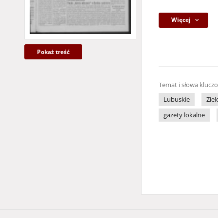
Więcej
Pokaż treść
Temat i słowa klucz
Lubuskie
Zie
gazety lokalne