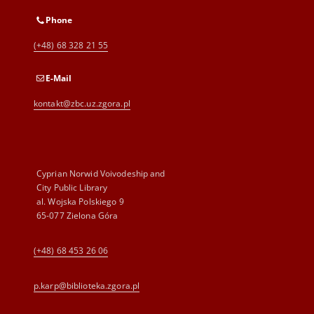
Phone
(+48) 68 328 21 55
E-Mail
kontakt@zbc.uz.zgora.pl
Cyprian Norwid Voivodeship and
City Public Library
al. Wojska Polskiego 9
65-077 Zielona Góra
(+48) 68 453 26 06
p.karp@biblioteka.zgora.pl