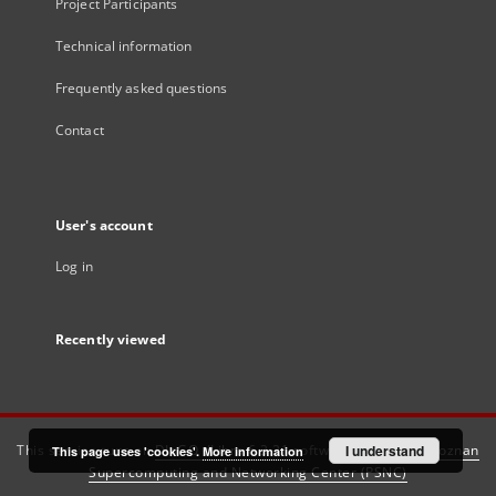
Project Participants
Technical information
Frequently asked questions
Contact
User's account
Log in
Recently viewed
This service runs on
DInGO dLibra 6.3.21
software created by
I understand
Poznan
This page uses 'cookies'.
More information
Supercomputing and Networking Center (PSNC)