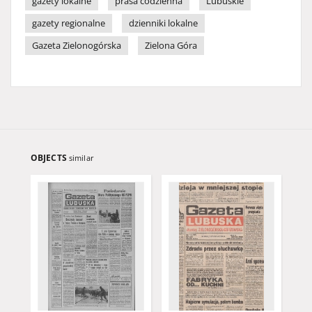
gazety lokalne
prasa codzienna
Lubuskie
gazety regionalne
dzienniki lokalne
Gazeta Zielonogórska
Zielona Góra
OBJECTS
similar