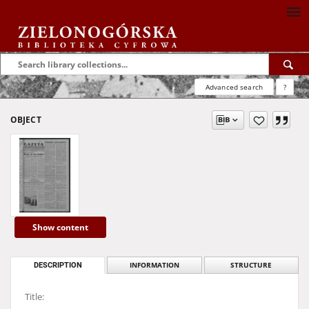
Advanced search
?
OBJECT
Show content
DESCRIPTION
INFORMATION
STRUCTURE
Title: