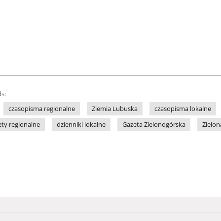
s:
czasopisma regionalne
Ziemia Lubuska
czasopisma lokalne
ety regionalne
dzienniki lokalne
Gazeta Zielonogórska
Zielon