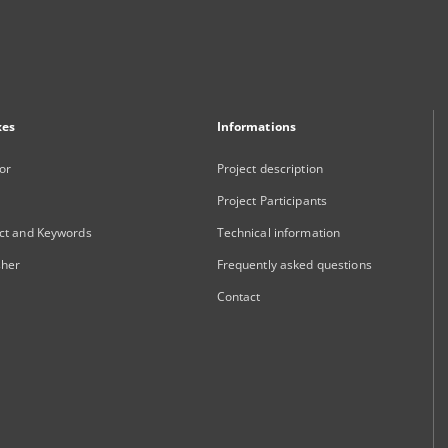
xes
Informations
or
Project description
Project Participants
ct and Keywords
Technical information
sher
Frequently asked questions
Contact