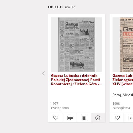
OBJECTS
similar
Gazeta Lubuska : dziennik
Gazeta Lub
Polskiej Zjednoczonej Partii
Zielonogór
Robotniczej : Zielona Góra -
XLIV [właśc.
Gorzów R. XXVI Nr 43 (23
marca 1996)
lutego 1977). - Wyd. A
Rataj, Miros
1977
1996
czasopismo
czasopisma