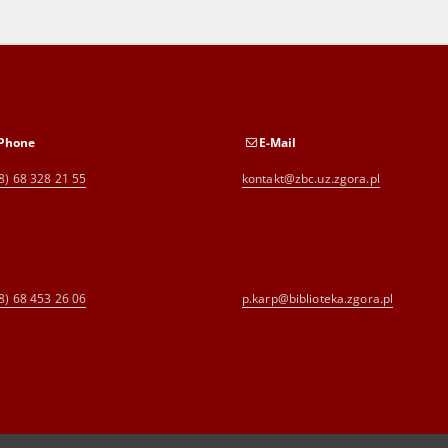
Phone
E-Mail
8) 68 328 21 55
kontakt@zbc.uz.zgora.pl
8) 68 453 26 06
p.karp@biblioteka.zgora.pl