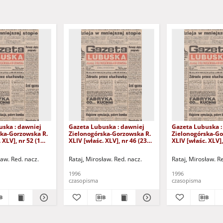
uska : dawniej
Gazeta Lubuska : dawniej
Gazeta Lubuska :
ska-Gorzowska R.
Zielonogórska-Gorzowska R.
Zielonogórska-Go
 XLV], nr 52 (1
XLIV [właśc. XLV], nr 46 (23
XLIV [właśc. XLV],
. - Wyd. 1
lutego 1996). - Wyd. 1
lutego 1996). - W
ław. Red. nacz.
Rataj, Mirosław. Red. nacz.
Rataj, Mirosław. R
1996
1996
czasopisma
czasopisma