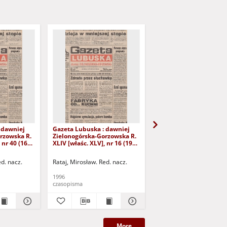
 dawniej
Gazeta Lubuska : dawniej
Gazeta Lubuska : dawn
rzowska R.
Zielonogórska-Gorzowska R.
Zielonogórska-Gorzows
 nr 40 (16
XLIV [właśc. XLV], nr 16 (19
XLI [właśc. XLII], nr 281
yd. 1
stycznia 1996). - Wyd. 1
grudnia 1993). - Wyd 1
ed. nacz.
Rataj, Mirosław. Red. nacz.
Rataj, Mirosław. Red. nac
1996
1993
czasopisma
czasopisma
More