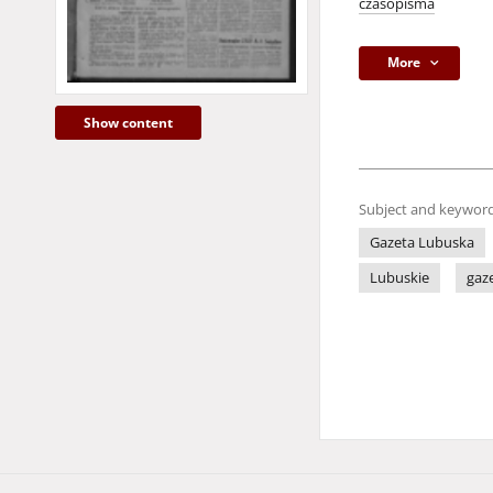
czasopisma
More
Show content
Subject and keyword
Gazeta Lubuska
Lubuskie
gaz