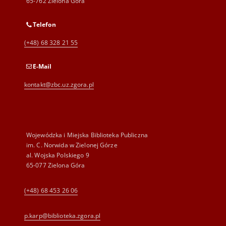
65-762 Zielona Góra
Telefon
(+48) 68 328 21 55
E-Mail
kontakt@zbc.uz.zgora.pl
Wojewódzka i Miejska Biblioteka Publiczna
im. C. Norwida w Zielonej Górze
al. Wojska Polskiego 9
65-077 Zielona Góra
(+48) 68 453 26 06
p.karp@biblioteka.zgora.pl