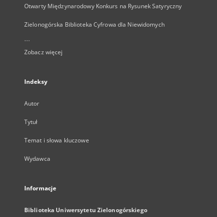
Otwarty Międzynarodowy Konkurs na Rysunek Satyryczny
Zielonogórska Biblioteka Cyfrowa dla Niewidomych
...
Zobacz więcej
Indeksy
Autor
Tytuł
Temat i słowa kluczowe
Wydawca
Informacje
Biblioteka Uniwersytetu Zielonogórskiego