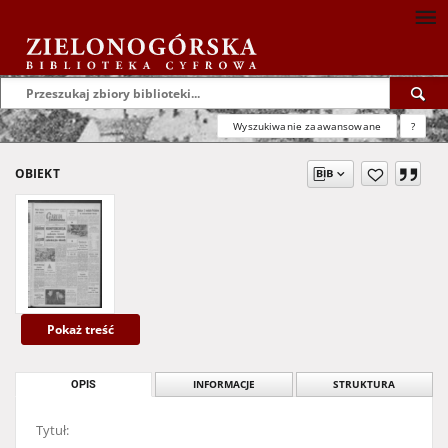
Wyszukiwanie zaawansowane
?
OBIEKT
Pokaż treść
OPIS
INFORMACJE
STRUKTURA
Tytuł: