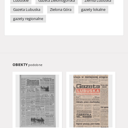
Lubuskie
Gazeta Zielonogórska
Ziemia Lubuska
Gazeta Lubuska
Zielona Góra
gazety lokalne
gazety regionalne
OBIEKTY
podobne