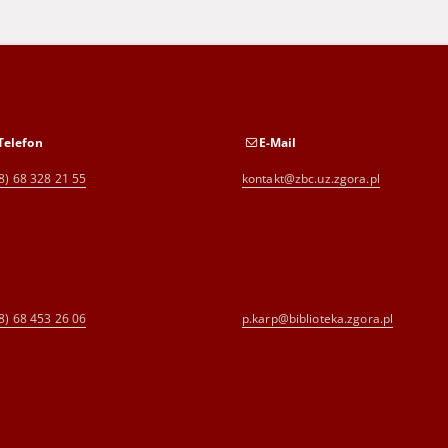
Telefon
E-Mail
8) 68 328 21 55
kontakt@zbc.uz.zgora.pl
8) 68 453 26 06
p.karp@biblioteka.zgora.pl