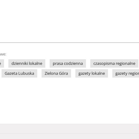
owe:
e
dzienniki lokalne
prasa codzienna
czasopisma regionalne
Gazeta Lubuska
Zielona Góra
gazety lokalne
gazety regio