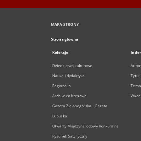
MAPA STRONY
Strona główna
Kolekcje
Inde
Dziedzictwo kulturowe
Autor
Nauka i dydaktyka
Tytuł
Regionalia
Temat
Archiwum Kresowe
Wyda
Gazeta Zielonogórska - Gazeta
Lubuska
Otwarty Międzynarodowy Konkurs na
Rysunek Satyryczny