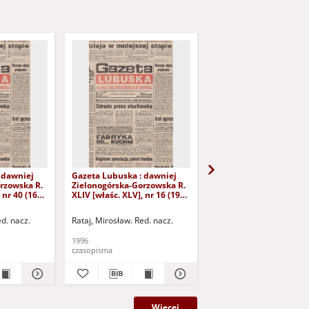
 dawniej
Gazeta Lubuska : dawniej
Gazeta Lubuska : dawn
rzowska R.
Zielonogórska-Gorzowska R.
Zielonogórska-Gorzows
 nr 40 (16
XLIV [właśc. XLV], nr 16 (19
XLI [właśc. XLII], nr 281
yd. 1
stycznia 1996). - Wyd. 1
grudnia 1993). - Wyd 1
ed. nacz.
Rataj, Mirosław. Red. nacz.
Rataj, Mirosław. Red. nac
1996
1993
czasopisma
czasopisma
Więcej