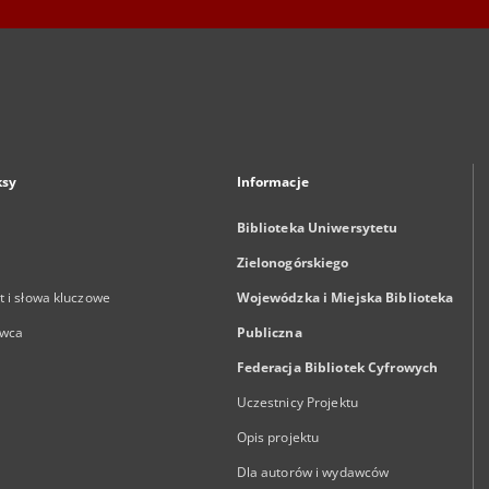
ksy
Informacje
Biblioteka Uniwersytetu
Zielonogórskiego
 i słowa kluczowe
Wojewódzka i Miejska Biblioteka
wca
Publiczna
Federacja Bibliotek Cyfrowych
Uczestnicy Projektu
Opis projektu
Dla autorów i wydawców