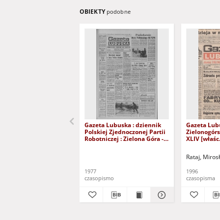
OBIEKTY
podobne
Gazeta Lubuska : dziennik
Gazeta Lub
Polskiej Zjednoczonej Partii
Zielonogór
Robotniczej : Zielona Góra -
XLIV [właśc.
Gorzów R. XXVI Nr 43 (23
marca 1996)
lutego 1977). - Wyd. A
Rataj, Miros
1977
1996
czasopismo
czasopisma