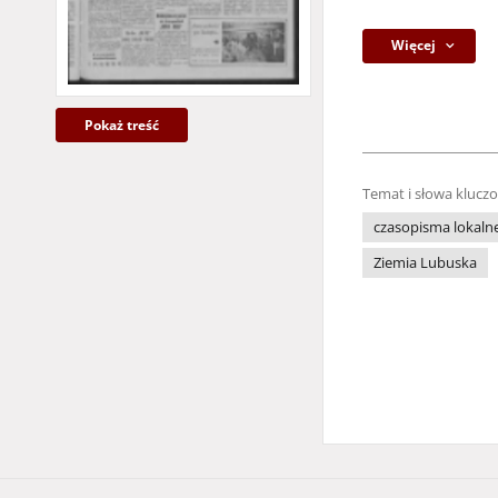
Więcej
Pokaż treść
Temat i słowa klucz
czasopisma lokaln
Ziemia Lubuska