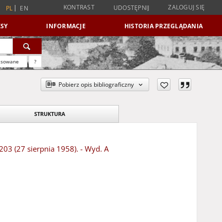
KONTRAST
ZALOGUJ SIĘ
UDOSTĘPNIJ
PL
EN
SY
INFORMACJE
HISTORIA PRZEGLĄDANIA
nsowane
?
Pobierz opis bibliograficzny
STRUKTURA
203 (27 sierpnia 1958). - Wyd. A