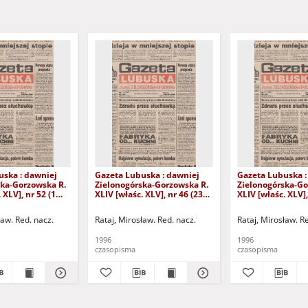
uska : dawniej
Gazeta Lubuska : dawniej
Gazeta Lubuska :
ska-Gorzowska R.
Zielonogórska-Gorzowska R.
Zielonogórska-Go
 XLV], nr 52 (1
XLIV [właśc. XLV], nr 46 (23
XLIV [właśc. XLV],
. - Wyd. 1
lutego 1996). - Wyd. 1
lutego 1996). - W
ław. Red. nacz.
Rataj, Mirosław. Red. nacz.
Rataj, Mirosław. R
1996
1996
czasopisma
czasopisma