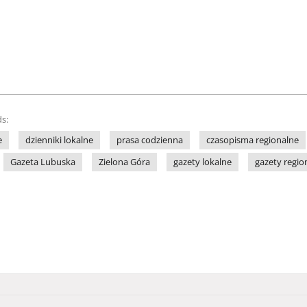
s:
e
dzienniki lokalne
prasa codzienna
czasopisma regionalne
Gazeta Lubuska
Zielona Góra
gazety lokalne
gazety regio