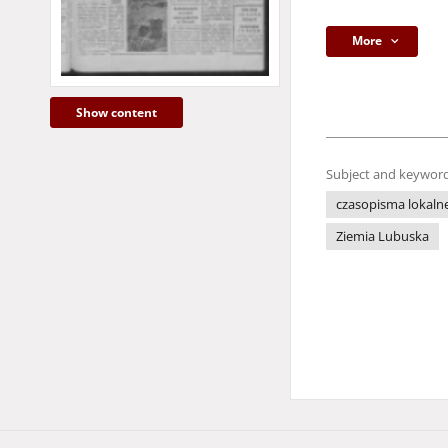
More
Show content
Subject and keyword
czasopisma lokaln
Ziemia Lubuska