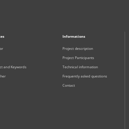
xes
Informations
or
Project description
Project Participants
ct and Keywords
Technical information
sher
Frequently asked questions
Contact