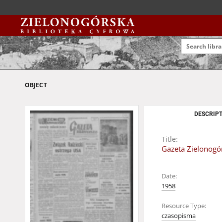
OBJECT
DESCRIPT
Title:
Gazeta Zielonogór
Date:
1958
Resource Type:
czasopisma