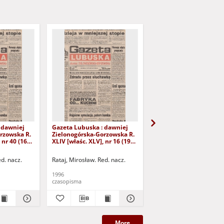
 dawniej
Gazeta Lubuska : dawniej
Gazeta Lubuska : dawn
rzowska R.
Zielonogórska-Gorzowska R.
Zielonogórska-Gorzows
 nr 40 (16
XLIV [właśc. XLV], nr 16 (19
XLI [właśc. XLII], nr 281
yd. 1
stycznia 1996). - Wyd. 1
grudnia 1993). - Wyd 1
ed. nacz.
Rataj, Mirosław. Red. nacz.
Rataj, Mirosław. Red. nac
1996
1993
czasopisma
czasopisma
More