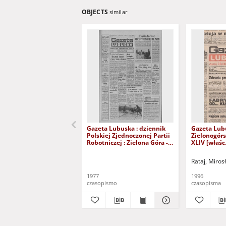
OBJECTS
similar
Gazeta Lubuska : dziennik
Gazeta Lub
Polskiej Zjednoczonej Partii
Zielonogór
Robotniczej : Zielona Góra -
XLIV [właśc.
Gorzów R. XXVI Nr 43 (23
marca 1996)
lutego 1977). - Wyd. A
Rataj, Miros
1977
1996
czasopismo
czasopisma