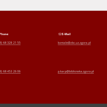
Phone
E-Mail
8) 68 328 21 55
kontakt@zbc.uz.zgora.pl
8) 68 453 26 06
p.karp@biblioteka.zgora.pl