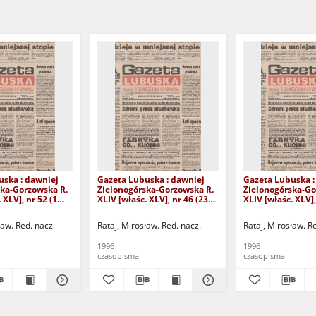
uska : dawniej
Gazeta Lubuska : dawniej
Gazeta Lubuska :
ska-Gorzowska R.
Zielonogórska-Gorzowska R.
Zielonogórska-Go
 XLV], nr 52 (1
XLIV [właśc. XLV], nr 46 (23
XLIV [właśc. XLV],
. - Wyd. 1
lutego 1996). - Wyd. 1
lutego 1996). - W
ław. Red. nacz.
Rataj, Mirosław. Red. nacz.
Rataj, Mirosław. R
1996
1996
czasopisma
czasopisma