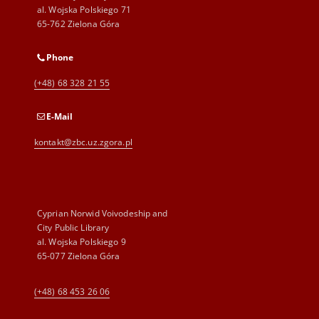
al. Wojska Polskiego 71
65-762 Zielona Góra
Phone
(+48) 68 328 21 55
E-Mail
kontakt@zbc.uz.zgora.pl
Cyprian Norwid Voivodeship and
City Public Library
al. Wojska Polskiego 9
65-077 Zielona Góra
(+48) 68 453 26 06