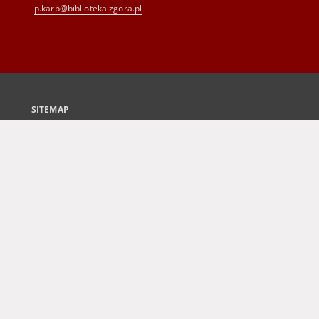
p.karp@biblioteka.zgora.pl
SITEMAP
Main page
Collections
Culture and Fine Arts
Science and Teaching
Regional Materials
Border Archive