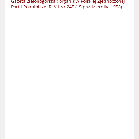
Gazeta Zielonogórska : organ KW Polskiej Zjednoczonej
Partii Robotniczej R. VII Nr 245 (15 października 1958)