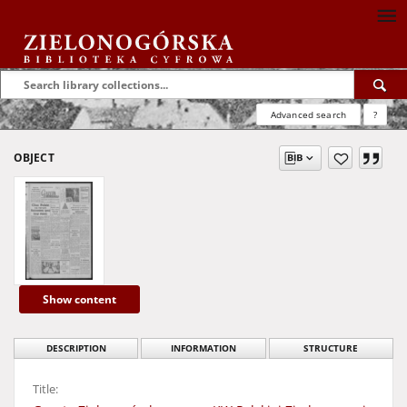
Advanced search
?
OBJECT
Show content
DESCRIPTION
INFORMATION
STRUCTURE
Title: