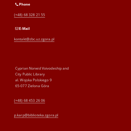
Phone
(+48) 68 328 21 55
E-Mail
kontakt@zbc.uz.zgora.pl
Cyprian Norwid Voivodeship and
City Public Library
al. Wojska Polskiego 9
65-077 Zielona Góra
(+48) 68 453 26 06
p.karp@biblioteka.zgora.pl