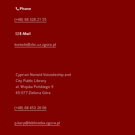
Phone
(+48) 68 328 21 55
E-Mail
kontakt@zbc.uz.zgora.pl
Cyprian Norwid Voivodeship and
City Public Library
al. Wojska Polskiego 9
65-077 Zielona Góra
(+48) 68 453 26 06
p.karp@biblioteka.zgora.pl