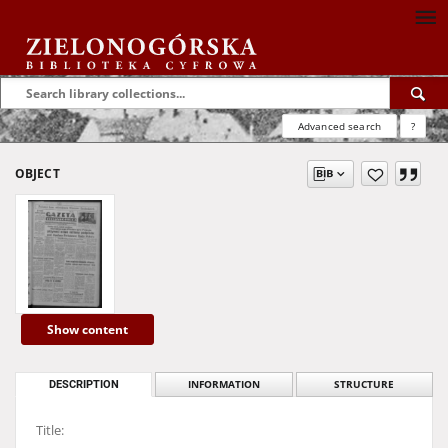
Advanced search
?
OBJECT
Show content
DESCRIPTION
INFORMATION
STRUCTURE
Title: