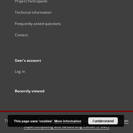
Project Participants
Technical information
Frequently asked questions
Contact
User's account
Log in
Recently viewed
This service runs on
DInGO dLibra 6.3.21
software created by
I understand
Poznan
This page uses 'cookies'.
More information
Supercomputing and Networking Center (PSNC)